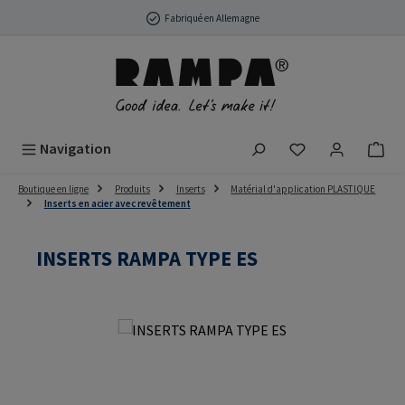
Passer au contenu principal
Fabriqué en Allemagne
Vous avez 0 arti
Navigation
Boutique en ligne
Produits
Inserts
Matérial d'application PLASTIQUE
Inserts en acier avec revêtement
INSERTS RAMPA TYPE ES
Ignorer la galerie d'images