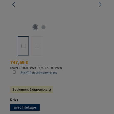
Prix régulier :
747,59 €
Contenu :
5000 Pièces
(14,95 € / 100 Pièces)
Prix HT, frais de livraison en sus
Seulement 2 disponible(s)
Sélectionnez
Drive
avec filetage