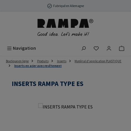
Passer au contenu principal
Fabriqué en Allemagne
Vous avez 0 arti
Navigation
Boutique en ligne
Produits
Inserts
Matérial d'application PLASTIQUE
Inserts en acier avec revêtement
INSERTS RAMPA TYPE ES
Ignorer la galerie d'images