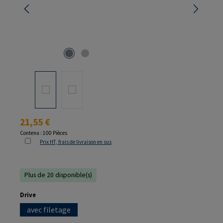
Prix régulier :
21,55 €
Contenu :
100 Pièces
Prix HT, frais de livraison en sus
Plus de 20 disponible(s)
Sélectionnez
Drive
avec filetage