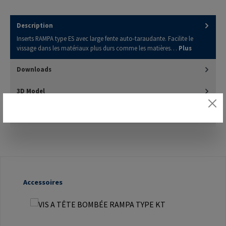
Description
Inserts RAMPA type ES avec large fente auto-taraudante. Facilite le
vissage dans les matériaux plus durs comme les matières…
Plus
Downloads
3D Model
Évaluations
Ignorer la galerie de produits
Accessoires