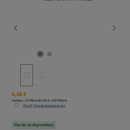
Prix régulier :
6,56 €
Contenu :
10 Pièces
(65,60 € / 100 Pièces)
Prix HT, frais de livraison en sus
Plus de 20 disponible(s)