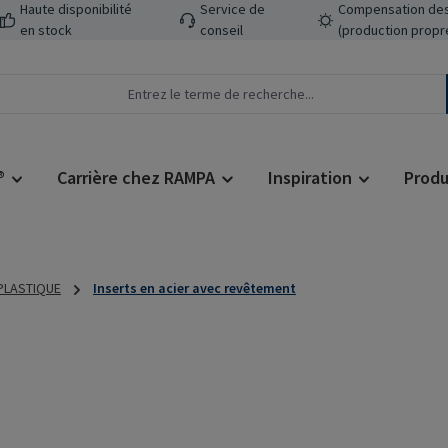
Haute disponibilité
Service de
Compensation des
en stock
conseil
(production propr
®
Carrière chez RAMPA
Inspiration
Produ
 PLASTIQUE
Inserts en acier avec revêtement
Prix régulier :