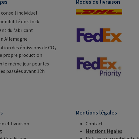
ges
Modes de livraison
 conseil individuel
ponibilité en stock
nt du fabricant
en Allemagne
tion des émissions de CO₂
e propre production
n le même jour pour les
s passées avant 12h
ns
Mentions légales
on et livraison
Contact
t
Mentions légales
t Conditions
Politique de confidential