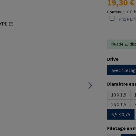
19,30 €
Contenu :
10 Pi
Prix HT, f
Plus de 20 dis
Sélectionne
Drive
avec filetag
Sélectionne
Diamètre en
10 X 1,5
1
(Cette op
26 X 1,5
3
(Cette op
6,5 X 0,75
Sélectionne
Filetage en 