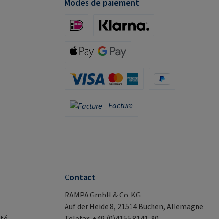
Modes de paiement
iDeal (via Stripe)
Klarna (via Stripe)
Apple Pay / Google Pay (via Stripe)
Carte de crédit (via Stripe)
PayPal
Facture
Facture
Contact
RAMPA GmbH & Co. KG
Auf der Heide 8, 21514 Büchen, Allemagne
ité
Telefax: +49 (0)4155 8141-80