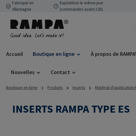
Fabriqué en
Expédition le même jour
ser au contenu principal
Passer à la recherche
Passer à la navigation principale
Allemagne
(commandes avant 12h)
Accueil
Boutique en ligne
À propos de RAMPA
Nouvelles
Contact
Boutique en ligne
Produits
Inserts
Matérial d'application
INSERTS RAMPA TYPE ES