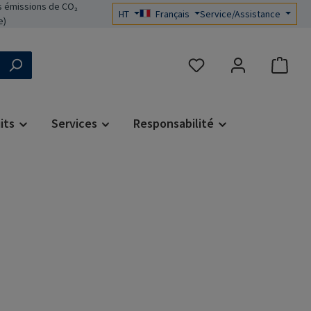
 émissions de CO₂
HT
Français
Service/Assistance
e)
Vous avez 0 articles dans 
its
Services
Responsabilité