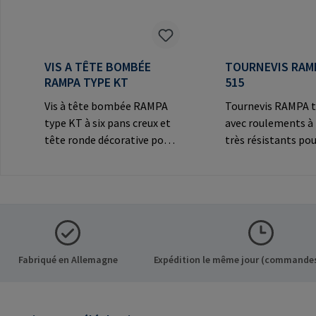
VIS A TÊTE BOMBÉE
TOURNEVIS RAM
RAMPA TYPE KT
515
Vis à tête bombée RAMPA
Tournevis RAMPA t
type KT à six pans creux et
avec roulements à 
tête ronde décorative pour
très résistants pou
les connexions
les inserts RAMPA 
visibles.Informations sur le
filetage intérieur. 
fabricant: RAMPA GmbH &
exclusivement pour
Co. KG Auf der Heide 8 21514
inserts originaux
Büchen Germany E-Mail:
RAMPA.Information
mail@rampa.com
fabricant: RAMPA
Co. KG Auf der Hei
Fabriqué en Allemagne
Expédition le même jour (commandes
Büchen Germany E-
mail@rampa.com