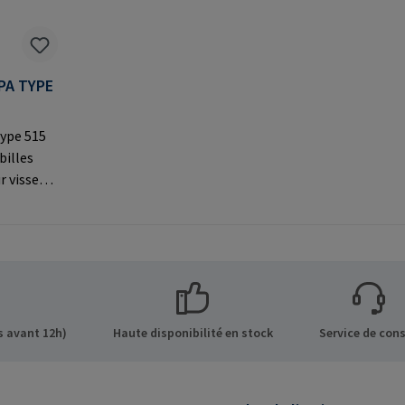
PA TYPE
ype 515
billes
r visser
par le
À utiliser
 les
s sur le
 GmbH &
de 8 21514
 avant 12h)
Haute disponibilité en stock
Service de cons
Mail: