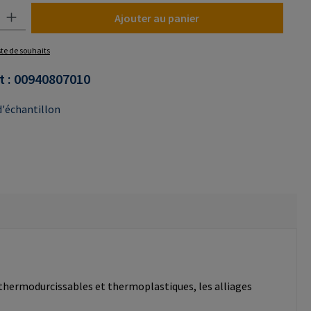
uit : Entrez la quantité souhaitée ou utilisez les boutons pour augmenter o
Ajouter au panier
iste de souhaits
t :
00940807010
'échantillon
 thermodurcissables et thermoplastiques, les alliages