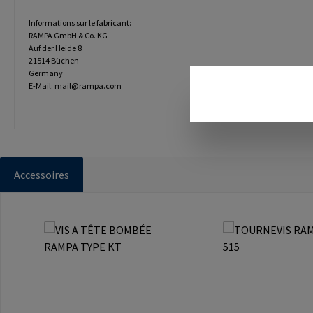
Informations sur le fabricant:
RAMPA GmbH & Co. KG
Auf der Heide 8
21514 Büchen
Germany
E-Mail: mail@rampa.com
Accessoires
Ignorer la galerie de produits