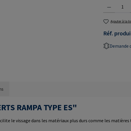
Quantité de prod
Ajouter à la l
Réf. produi
Demande d
ns
NSERTS RAMPA TYPE ES"
cilite le vissage dans les matériaux plus durs comme les matières