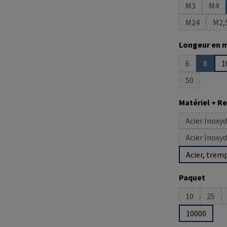
M3
M4
(Cette optio
(Cet
M24
M2,
(Cette opti
(C
Sélectionne
Longeur en 
6
8
1
(Cette option
(Cette 
50
(Cette optio
Sélectionne
Matériel + 
Acier Inoxy
Acier Inoxy
Acier, trem
Sélectionne
Paquet
10
25
(Cette optio
(Cett
10000