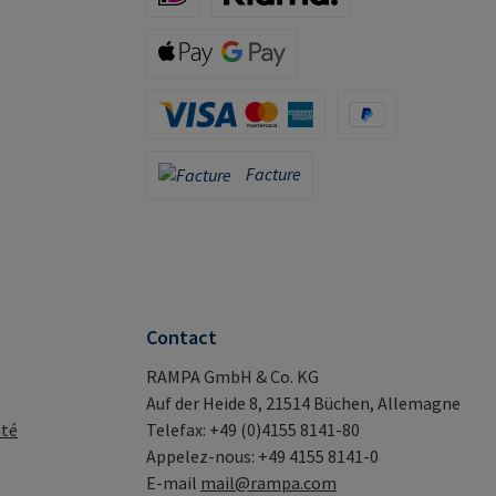
iDeal (via Stripe)
Klarna (via Stripe)
Apple Pay / Google Pay (via Stripe)
Carte de crédit (via Stripe)
PayPal
Facture
Facture
Contact
RAMPA GmbH & Co. KG
Auf der Heide 8, 21514 Büchen, Allemagne
ité
Telefax: +49 (0)4155 8141-80
Appelez-nous: +49 4155 8141-0
E-mail
mail@rampa.com