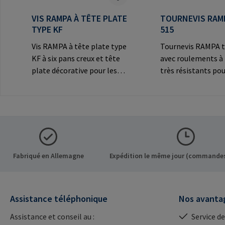
VIS RAMPA À TÊTE PLATE
TOURNEVIS RAM
TYPE KF
515
Vis RAMPA à tête plate type
Tournevis RAMPA t
KF à six pans creux et tête
avec roulements à 
plate décorative pour les
très résistants pou
connexions
les inserts RAMPA 
visibles.Informations sur le
filetage intérieur. 
fabricant: RAMPA GmbH &
exclusivement pour
Co. KG Auf der Heide 8 21514
inserts originaux
Büchen Germany E-Mail:
RAMPA.Information
mail@rampa.com
fabricant: RAMPA
Co. KG Auf der Hei
Fabriqué en Allemagne
Expédition le même jour (commandes
Büchen Germany E-
mail@rampa.com
Assistance téléphonique
Nos avanta
Assistance et conseil au :
Service de