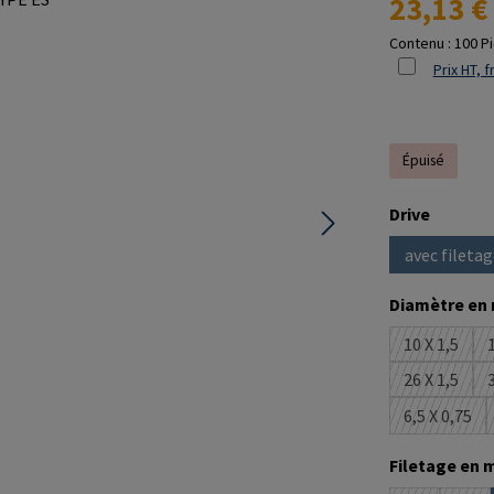
23,13 €
Contenu :
100 P
Prix HT, f
Épuisé
Sélectionne
Drive
avec filetag
(Cette
Sélectionne
Diamètre en
10 X 1,5
1
(Cette op
26 X 1,5
3
(Cette op
6,5 X 0,75
(Cette o
Sélectionne
Filetage en 