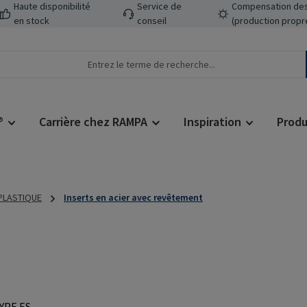
Haute disponibilité
Service de
Compensation des
en stock
conseil
(production propr
®
Carrière chez RAMPA
Inspiration
Produ
 PLASTIQUE
Inserts en acier avec revêtement
Prix régulier :