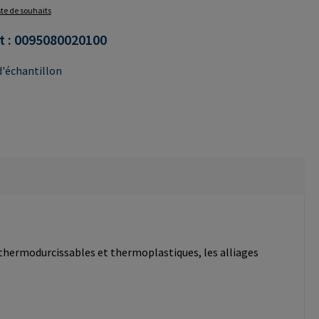
iste de souhaits
t :
0095080020100
'échantillon
 thermodurcissables et thermoplastiques, les alliages