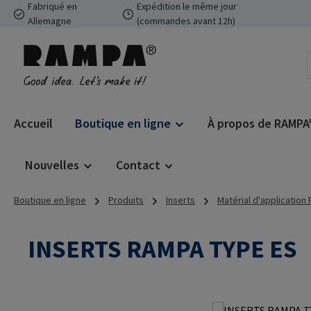
Fabriqué en
Expédition le même jour
ser au contenu principal
Passer à la recherche
Passer à la navigation principale
Allemagne
(commandes avant 12h)
Accueil
Boutique en ligne
À propos de RAMPA
Nouvelles
Contact
Boutique en ligne
Produits
Inserts
Matérial d'application
INSERTS RAMPA TYPE ES
Ignorer la galerie d'images