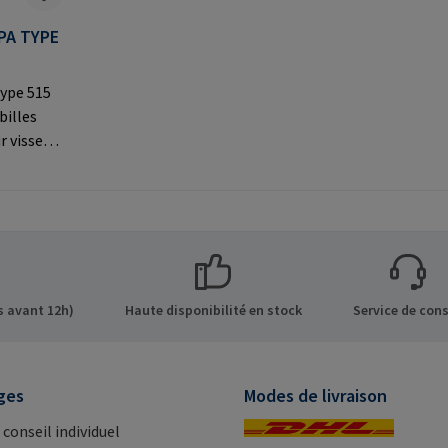
PA TYPE
ype 515
billes
r visser
par le
À utiliser
 les
s sur le
 GmbH &
de 8 21514
 avant 12h)
Haute disponibilité en stock
Service de cons
Mail:
ges
Modes de livraison
 conseil individuel