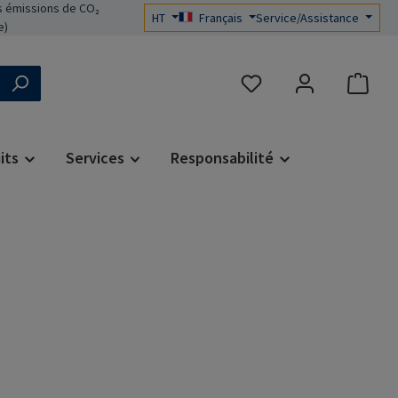
 émissions de CO₂
HT
Français
Service/Assistance
e)
Vous avez 0 articles dans 
its
Services
Responsabilité