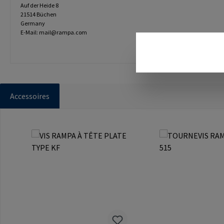
Auf der Heide 8
21514 Büchen
Germany
E-Mail: mail@rampa.com
Accessoires
Ignorer la galerie de produits