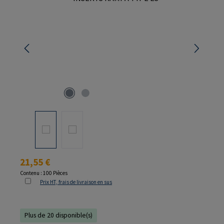
Prix régulier :
21,55 €
Contenu :
100 Pièces
Prix HT, frais de livraison en sus
Plus de 20 disponible(s)