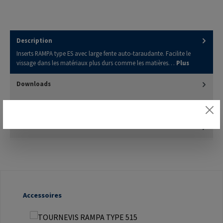
Description
Inserts RAMPA type ES avec large fente auto-taraudante. Facilite le
vissage dans les matériaux plus durs comme les matières…
Plus
Downloads
3D Model
Évaluations
Ignorer la galerie de produits
Accessoires