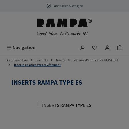
Passer au contenu principal
Fabriqué en Allemagne
Vous avez 0 arti
Navigation
Boutique en ligne
Produits
Inserts
Matérial d'application PLASTIQUE
Inserts en acier avec revêtement
INSERTS RAMPA TYPE ES
Ignorer la galerie d'images