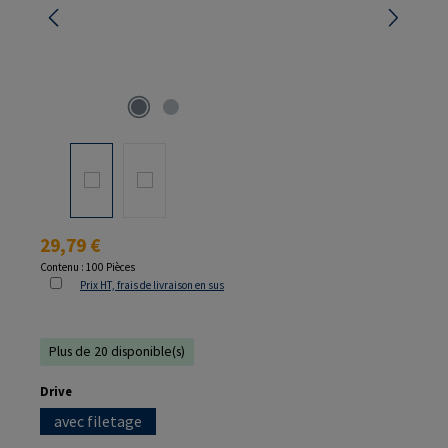
Prix régulier :
29,79 €
Contenu :
100 Pièces
Prix HT, frais de livraison en sus
Plus de 20 disponible(s)
Sélectionnez
Drive
avec filetage