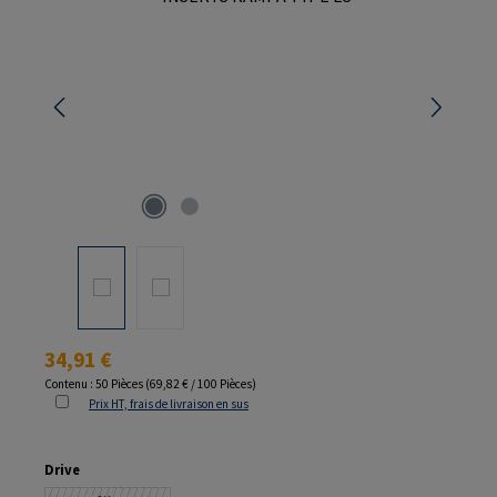
Prix régulier :
34,91 €
Contenu :
50 Pièces
(69,82 € / 100 Pièces)
Prix HT, frais de livraison en sus
Sélectionnez
Drive