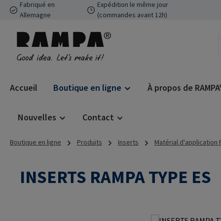
Fabriqué en
Expédition le même jour
ser au contenu principal
Passer à la recherche
Passer à la navigation principale
Allemagne
(commandes avant 12h)
Accueil
Boutique en ligne
À propos de RAMPA
Nouvelles
Contact
Boutique en ligne
Produits
Inserts
Matérial d'application
INSERTS RAMPA TYPE ES
Ignorer la galerie d'images