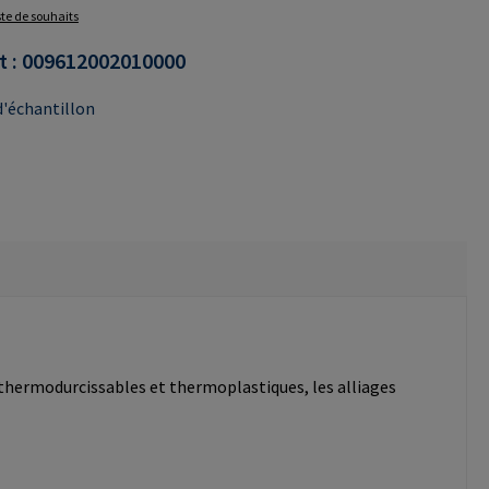
iste de souhaits
t :
009612002010000
'échantillon
 thermodurcissables et thermoplastiques, les alliages