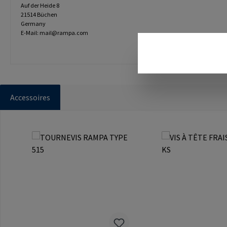
Auf der Heide 8
21514 Büchen
Germany
E-Mail: mail@rampa.com
Accessoires
Ignorer la galerie de produits