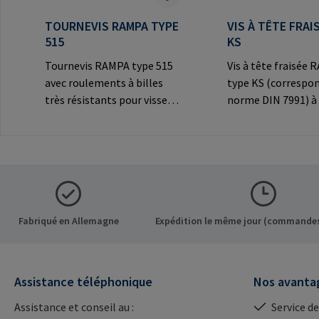
TOURNEVIS RAMPA TYPE
VIS À TÊTE FRAI
515
KS
Tournevis RAMPA type 515
Vis à tête fraisée
avec roulements à billes
type KS (correspon
très résistants pour visser
norme DIN 7991) à 
les inserts RAMPA par le
creux et tête frais
filetage intérieur. À utiliser
décorative pour le
exclusivement pour les
connexions
inserts originaux
visibles.Informatio
RAMPA.Informations sur le
fabricant: RAMPA
fabricant: RAMPA GmbH &
Co. KG Auf der Hei
Co. KG Auf der Heide 8 21514
Büchen Germany E-
Fabriqué en Allemagne
Expédition le même jour (commandes
Büchen Germany E-Mail:
mail@rampa.com
mail@rampa.com
Assistance téléphonique
Nos avanta
Assistance et conseil au :
Service de