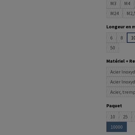
M3
M4
(Cette optio
(Cet
M24
M2,
(Cette opti
(C
Sélectionne
Longeur en 
6
8
1
(Cette option
(Cette 
50
(Cette optio
Sélectionne
Matériel + 
Acier Inoxy
Acier Inoxy
Acier, trem
Sélectionne
Paquet
10
25
(Cette optio
(Cett
10000
(Cette opt