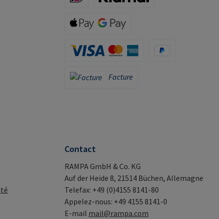
iDeal (via Stripe)
Klarna (via Stripe)
Apple Pay / Google Pay (via Stripe)
Carte de crédit (via Stripe)
PayPal
Facture
Facture
Contact
RAMPA GmbH & Co. KG
Auf der Heide 8, 21514 Büchen, Allemagne
ité
Telefax: +49 (0)4155 8141-80
Appelez-nous: +49 4155 8141-0
E-mail
mail@rampa.com