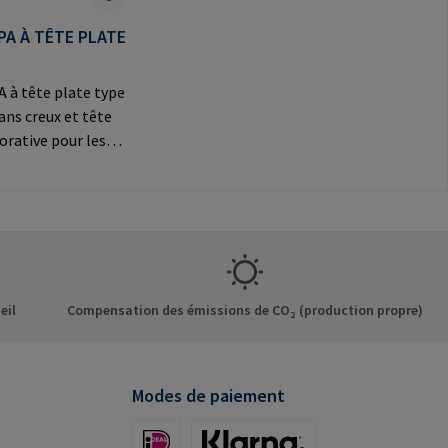
PA À TÊTE PLATE
 à tête plate type
pans creux et tête
orative pour les
ns
Informations sur le
t: RAMPA GmbH &
f der Heide 8 21514
ermany E-Mail:
mpa.com
eil
Compensation des émissions de CO₂ (production propre)
Modes de paiement