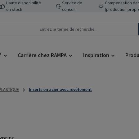
Haute disponibilité
Service de
Compensation des
en stock
conseil
(production propr
®
Carrière chez RAMPA
Inspiration
Produ
 PLASTIQUE
Inserts en acier avec revêtement
Prix régulier :