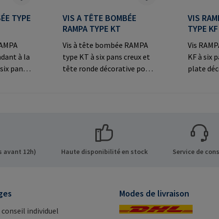
SÉE TYPE
VIS A TÊTE BOMBÉE
VIS RAM
RAMPA TYPE KT
TYPE KF
 RAMPA
Vis à tête bombée RAMPA
Vis RAMPA
dant à la
type KT à six pans creux et
KF à six 
six pans
tête ronde décorative pour
plate déc
ée
les connexions
connexio
s
visibles.Informations sur le
visibles.
fabricant: RAMPA GmbH &
fabrican
ns sur le
Co. KG Auf der Heide 8 21514
Co. KG Au
 GmbH &
Büchen Germany E-Mail:
Büchen G
de 8 21514
mail@rampa.com
mail@ra
Mail:
 avant 12h)
Haute disponibilité en stock
Service de cons
ges
Modes de livraison
 conseil individuel