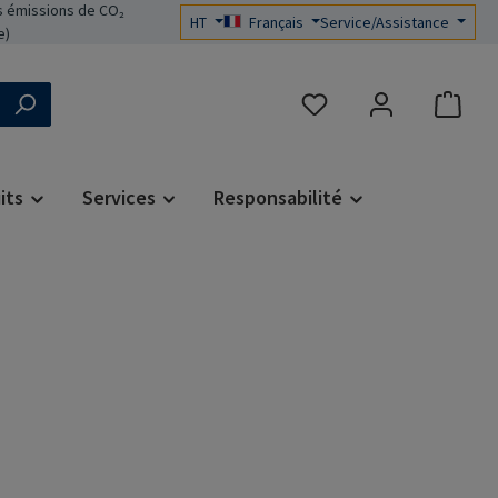
 émissions de CO₂
HT
Français
Service/Assistance
e)
Vous avez 0 articles dans 
its
Services
Responsabilité