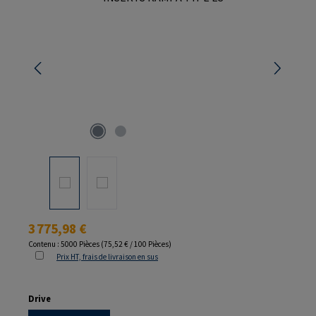
Prix régulier :
3 775,98 €
Contenu :
5000 Pièces
(75,52 € / 100 Pièces)
Prix HT, frais de livraison en sus
Sélectionnez
Drive