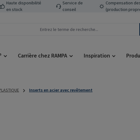
Haute disponibilité
Service de
Compensation des
en stock
conseil
(production propr
®
Carrière chez RAMPA
Inspiration
Produ
 PLASTIQUE
Inserts en acier avec revêtement
Prix régulier :