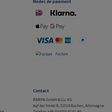
Modes de paiement
iDeal (via Stripe)
Klarna (via Stripe)
Apple Pay / Google Pay (via Stripe)
Carte de crédit (via Stripe)
PayPal
Facture
Facture
Contact
RAMPA GmbH & Co. KG
Auf der Heide 8, 21514 Büchen, Allemagne
ité
Telefax: +49 (0)4155 8141-80