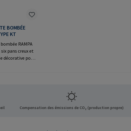
ÊTE BOMBÉE
TYPE KT
te bombée RAMPA
 six pans creux et
e décorative pour
exions
Informations sur le
t: RAMPA GmbH &
f der Heide 8 21514
ermany E-Mail:
mpa.com
eil
Compensation des émissions de CO₂ (production propre)