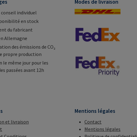
ges
Modes de livraison
 conseil individuel
ponibilité en stock
nt du fabricant
en Allemagne
tion des émissions de CO₂
e propre production
n le même jour pour les
s passées avant 12h
ns
Mentions légales
on et livraison
Contact
t
Mentions légales
t Conditions
Politique de confidential