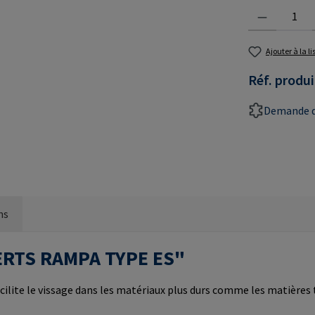
Quantité de prod
Ajouter à la l
Réf. produi
Demande d
ns
NSERTS RAMPA TYPE ES"
cilite le vissage dans les matériaux plus durs comme les matières