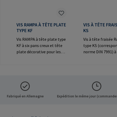
VIS RAMPA À TÊTE PLATE
VIS À TÊTE FRAI
TYPE KF
KS
Vis RAMPA à tête plate type
Vis à tête fraisée
KF à six pans creux et tête
type KS (correspon
plate décorative pour les
norme DIN 7991) à 
connexions
creux et tête frais
visibles.Informations sur le
décorative pour le
fabricant: RAMPA GmbH &
connexions
Co. KG Auf der Heide 8 21514
visibles.Informatio
Büchen Germany E-Mail:
fabricant: RAMPA
mail@rampa.com
Co. KG Auf der Hei
Büchen Germany E-
Fabriqué en Allemagne
Expédition le même jour (commandes
mail@rampa.com