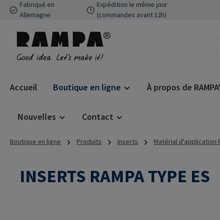
Fabriqué en
Expédition le même jour
ser au contenu principal
Passer à la recherche
Passer à la navigation principale
Allemagne
(commandes avant 12h)
Accueil
Boutique en ligne
À propos de RAMPA
Nouvelles
Contact
Boutique en ligne
Produits
Inserts
Matérial d'application
INSERTS RAMPA TYPE ES