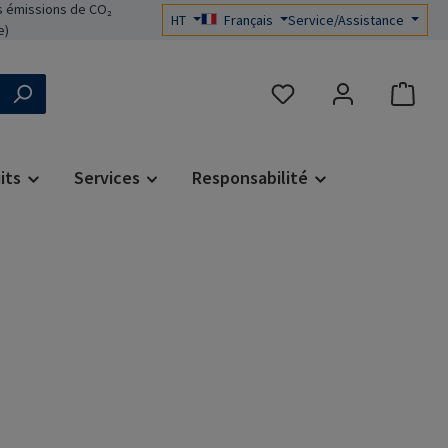
 émissions de CO₂
HT
Français
Service/Assistance
e)
Vous avez 0 articles dans 
its
Services
Responsabilité