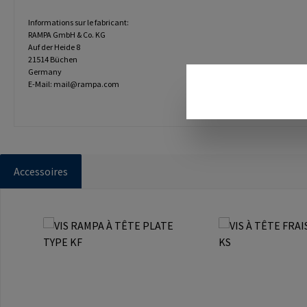
Informations sur le fabricant:
RAMPA GmbH & Co. KG
Auf der Heide 8
21514 Büchen
Germany
E-Mail: mail@rampa.com
Accessoires
Ignorer la galerie de produits