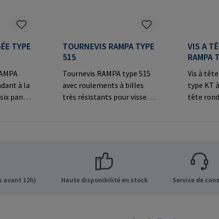
SÉE TYPE
TOURNEVIS RAMPA TYPE
VIS A T
515
RAMPA 
 RAMPA
Tournevis RAMPA type 515
Vis à tê
dant à la
avec roulements à billes
type KT à
six pans
très résistants pour visser
tête rond
ée
les inserts RAMPA par le
les conn
s
filetage intérieur. À utiliser
visibles.
exclusivement pour les
fabrican
ns sur le
inserts originaux
Co. KG Au
 GmbH &
RAMPA.Informations sur le
Büchen G
de 8 21514
fabricant: RAMPA GmbH &
mail@ra
Mail:
Co. KG Auf der Heide 8 21514
 avant 12h)
Haute disponibilité en stock
Service de cons
Büchen Germany E-Mail:
mail@rampa.com