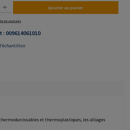
uit : Entrez la quantité souhaitée ou utilisez les boutons pour augmenter o
Ajouter au panier
iste de souhaits
t :
009614061010
'échantillon
 thermodurcissables et thermoplastiques, les alliages