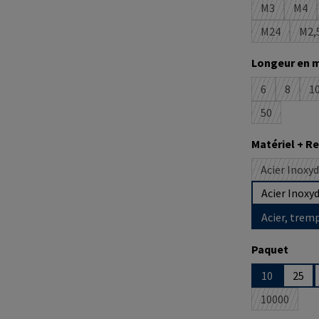
M3
M4
(Cette optio
(Cet
M24
M2,
(Cette opti
(C
Sélectionne
Longeur en 
6
8
1
(Cette option
(Cette 
(
50
(Cette optio
Sélectionne
Matériel + 
Acier Inoxy
Acier Inoxy
Acier, trem
Sélectionne
Paquet
10
25
10000
(Cette opt