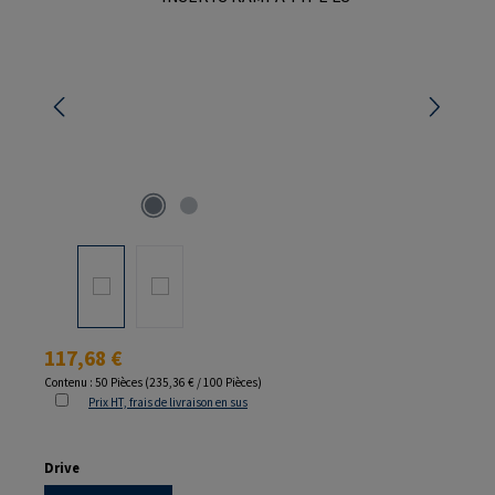
Prix régulier :
117,68 €
Contenu :
50 Pièces
(235,36 € / 100 Pièces)
Prix HT, frais de livraison en sus
Sélectionnez
Drive