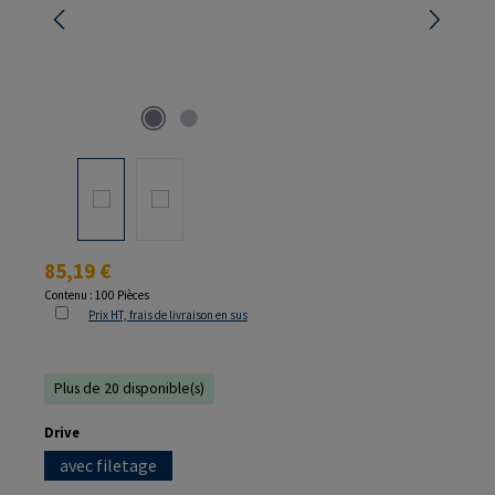
Prix régulier :
85,19 €
Contenu :
100 Pièces
Prix HT, frais de livraison en sus
Plus de 20 disponible(s)
Sélectionnez
Drive
avec filetage