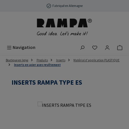
Passer au contenu principal
Fabriqué en Allemagne
Vous avez 0 arti
Navigation
Boutique en ligne
Produits
Inserts
Matérial d'application PLASTIQUE
Inserts en acier avec revêtement
INSERTS RAMPA TYPE ES
Ignorer la galerie d'images