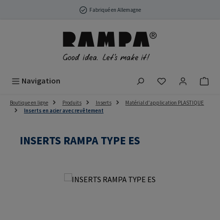
Passer au contenu principal
Fabriqué en Allemagne
Vous avez 0 arti
Navigation
Boutique en ligne
Produits
Inserts
Matérial d'application PLASTIQUE
Inserts en acier avec revêtement
INSERTS RAMPA TYPE ES
Ignorer la galerie d'images