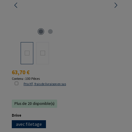
Prix régulier :
63,70 €
Contenu :
100 Pièces
Prix HT, frais de livraison en sus
Plus de 20 disponible(s)
Sélectionnez
Drive
avec filetage