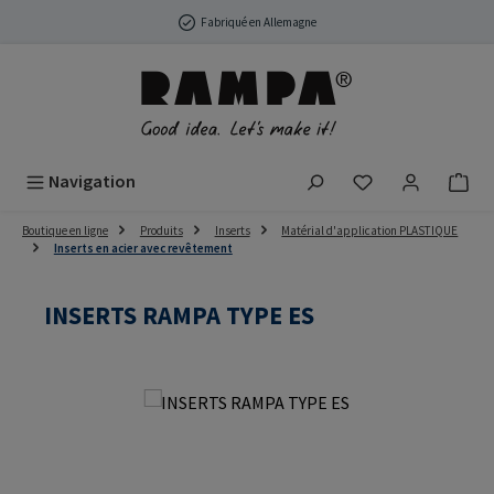
Passer au contenu principal
Fabriqué en Allemagne
Vous avez 0 arti
Navigation
Boutique en ligne
Produits
Inserts
Matérial d'application PLASTIQUE
Inserts en acier avec revêtement
INSERTS RAMPA TYPE ES
Ignorer la galerie d'images