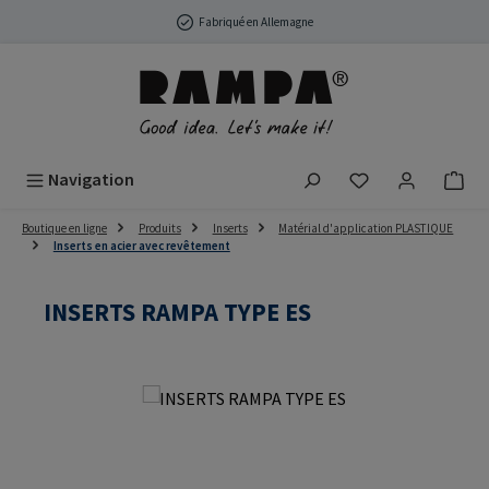
Passer au contenu principal
Fabriqué en Allemagne
Vous avez 0 arti
Navigation
Boutique en ligne
Produits
Inserts
Matérial d'application PLASTIQUE
Inserts en acier avec revêtement
INSERTS RAMPA TYPE ES
Ignorer la galerie d'images