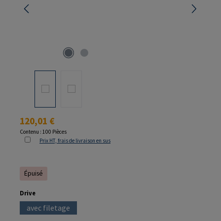
Prix régulier :
120,01 €
Contenu :
100 Pièces
Prix HT, frais de livraison en sus
Épuisé
Sélectionnez
Drive
avec filetage
(Cette option n'est pas disponible pour le moment.)