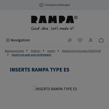
Passer au contenu principal
Fabriqué en Allemagne
Vous avez 0 arti
Navigation
Boutique en ligne
Produits
Inserts
Matérial d'application PLASTIQUE
Inserts en acier avec revêtement
INSERTS RAMPA TYPE ES
Ignorer la galerie d'images