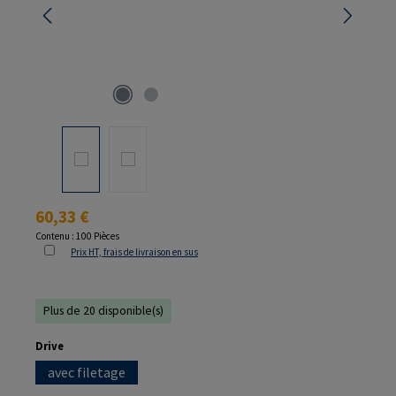
Prix régulier :
60,33 €
Contenu :
100 Pièces
Prix HT, frais de livraison en sus
Plus de 20 disponible(s)
Sélectionnez
Drive
avec filetage