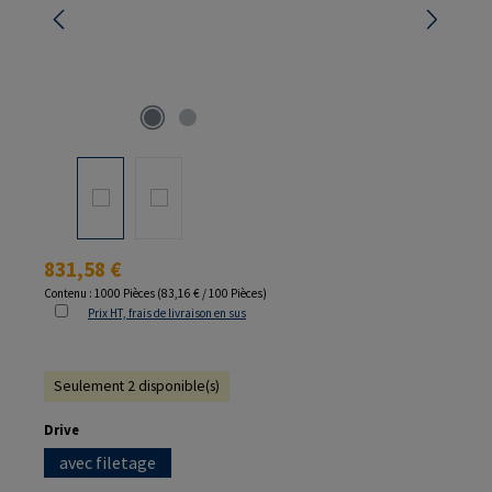
Prix régulier :
831,58 €
Contenu :
1000 Pièces
(83,16 € / 100 Pièces)
Prix HT, frais de livraison en sus
Seulement 2 disponible(s)
Sélectionnez
Drive
avec filetage