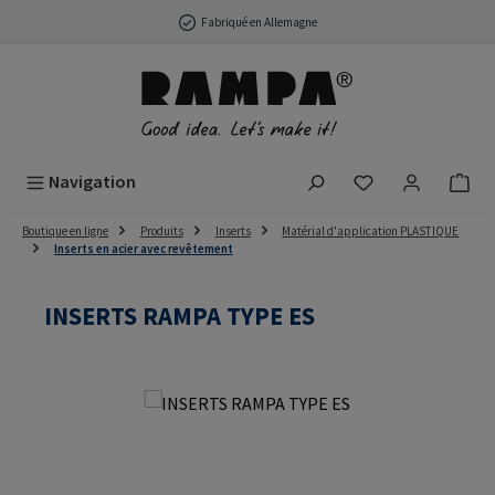
Passer au contenu principal
Fabriqué en Allemagne
Vous avez 0 arti
Navigation
Boutique en ligne
Produits
Inserts
Matérial d'application PLASTIQUE
Inserts en acier avec revêtement
INSERTS RAMPA TYPE ES
Ignorer la galerie d'images