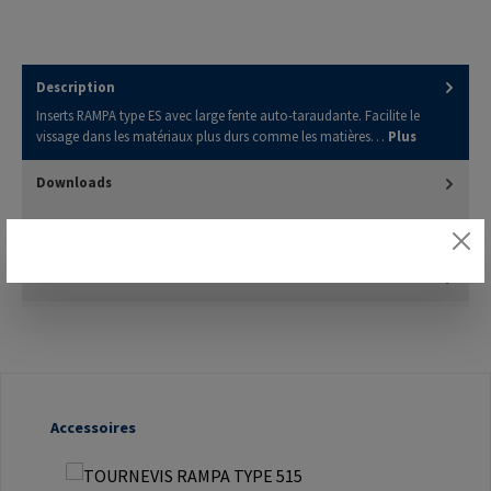
Description
Inserts RAMPA type ES avec large fente auto-taraudante. Facilite le
vissage dans les matériaux plus durs comme les matières…
Plus
Downloads
3D Model
Évaluations
Ignorer la galerie de produits
Accessoires