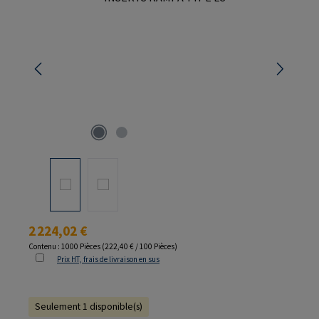
Prix régulier :
2 224,02 €
Contenu :
1000 Pièces
(222,40 € / 100 Pièces)
Prix HT, frais de livraison en sus
Seulement 1 disponible(s)