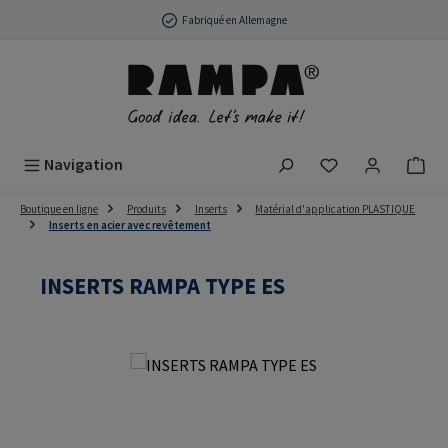
Passer au contenu principal
Fabriqué en Allemagne
Vous avez 0 arti
Navigation
Boutique en ligne
Produits
Inserts
Matérial d'application PLASTIQUE
Inserts en acier avec revêtement
INSERTS RAMPA TYPE ES
Ignorer la galerie d'images