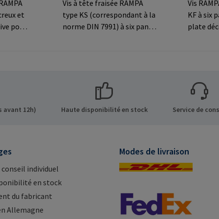
e RAMPA
Vis à tête fraisée RAMPA
Vis RAMPA
creux et
type KS (correspondant à la
KF à six 
ive pour
norme DIN 7991) à six pans
plate déc
creux et tête fraisée
connexio
ns sur le
décorative pour les
visibles.
 GmbH &
connexions
fabrican
de 8 21514
visibles.Informations sur le
Co. KG Au
Mail:
fabricant: RAMPA GmbH &
Büchen G
Co. KG Auf der Heide 8 21514
mail@ra
Büchen Germany E-Mail:
 avant 12h)
Haute disponibilité en stock
Service de cons
mail@rampa.com
ges
Modes de livraison
 conseil individuel
ponibilité en stock
nt du fabricant
en Allemagne