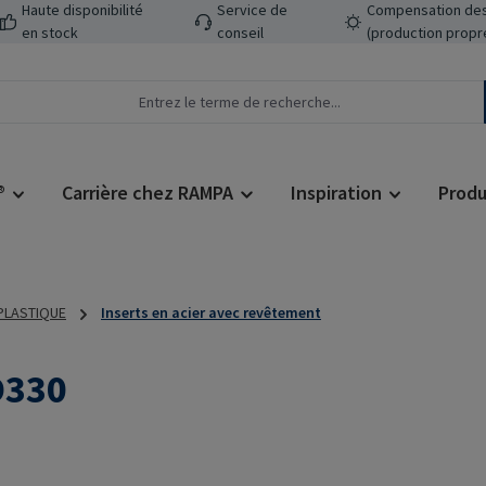
Haute disponibilité
Service de
Compensation des
en stock
conseil
(production propr
®
Carrière chez RAMPA
Inspiration
Produ
 PLASTIQUE
Inserts en acier avec revêtement
D330
Prix régulier :