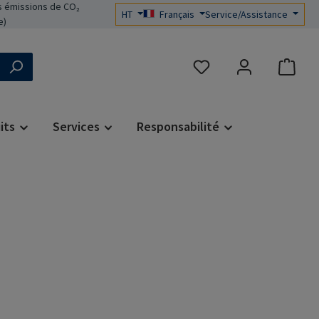
 émissions de CO₂
HT
Français
Service/Assistance
e)
Vous avez 0 articles dans 
its
Services
Responsabilité