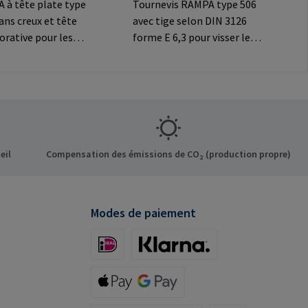
 à tête plate type
Tournevis RAMPA type 506
pans creux et tête
avec tige selon DIN 3126
orative pour les
forme E 6,3 pour visser les
ns
inserts RAMPA à six pans
Informations sur le
creux. A utiliser
t: RAMPA GmbH &
exclusivement pour les
f der Heide 8 21514
inserts originaux
ermany E-Mail:
RAMPA.Informations sur le
mpa.com
fabricant: RAMPA GmbH &
Co. KG Auf der Heide 8 21514
eil
Compensation des émissions de CO₂ (production propre)
Büchen Germany E-Mail:
mail@rampa.com
Modes de paiement
iDeal (via Stripe)
Klarna (via Stripe)
Apple Pay / Google Pay (via Stripe)