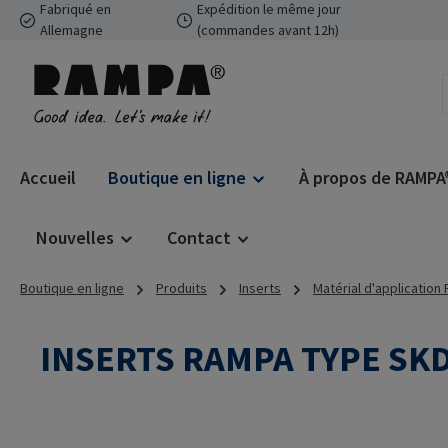
Fabriqué en
Expédition le même jour
ser au contenu principal
Passer à la recherche
Passer à la navigation principale
Allemagne
(commandes avant 12h)
Accueil
Boutique en ligne
À propos de RAMPA
Nouvelles
Contact
Boutique en ligne
Produits
Inserts
Matérial d'application
INSERTS RAMPA TYPE SK