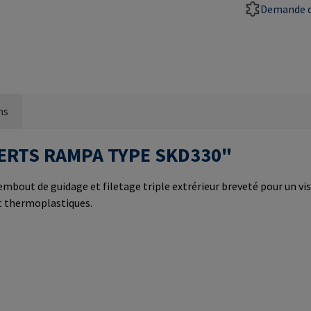
Demande d
ns
INSERTS RAMPA TYPE SKD330"
mbout de guidage et filetage triple extrérieur breveté pour un viss
et thermoplastiques.