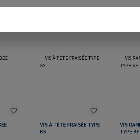
BÉE
VIS À TÊTE FRAISÉE TYPE
VIS RAM
KS
TYPE KF