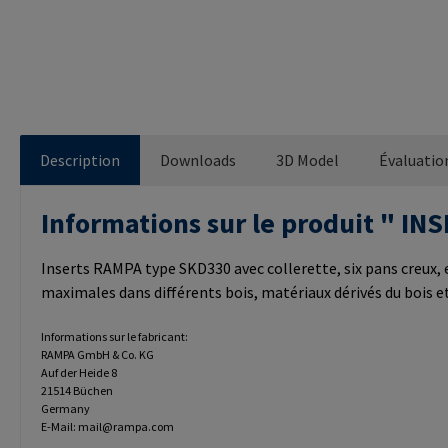
Description
Downloads
3D Model
Évaluatio
Informations sur le produit " 
Inserts RAMPA type SKD330 avec collerette, six pans creux, e
maximales dans différents bois, matériaux dérivés du bois 
Informations sur le fabricant:
RAMPA GmbH & Co. KG
Auf der Heide 8
21514 Büchen
Germany
E-Mail: mail@rampa.com