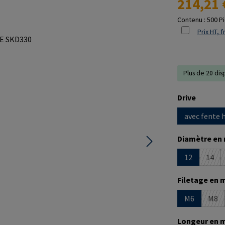
214,21 
Contenu :
500 P
Prix HT, f
Plus de 20 dis
Sélectionne
Drive
avec fente 
Sélectionne
Diamètre en
12
14
(Cett
Sélectionne
Filetage en 
M6
M8
(Cet
Sélectionne
Longeur en 