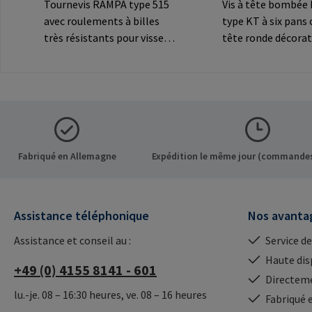
Tournevis RAMPA type 515
Vis à tête bombé
avec roulements à billes
type KT à six pans 
très résistants pour visser
tête ronde décorat
les inserts RAMPA par le
les connexions
filetage intérieur. À utiliser
visibles.Informatio
exclusivement pour les
fabricant: RAMPA
inserts originaux
Co. KG Auf der Hei
RAMPA.Informations sur le
Büchen Germany E-
fabricant: RAMPA GmbH &
mail@rampa.com
Co. KG Auf der Heide 8 21514
Fabriqué en Allemagne
Expédition le même jour (commandes
Büchen Germany E-Mail:
mail@rampa.com
Assistance téléphonique
Nos avanta
Assistance et conseil au :
Service de
Haute dis
+49 (0) 4155 8141 - 601
Directeme
lu.-je. 08 – 16:30 heures, ve. 08 – 16 heures
Fabriqué 