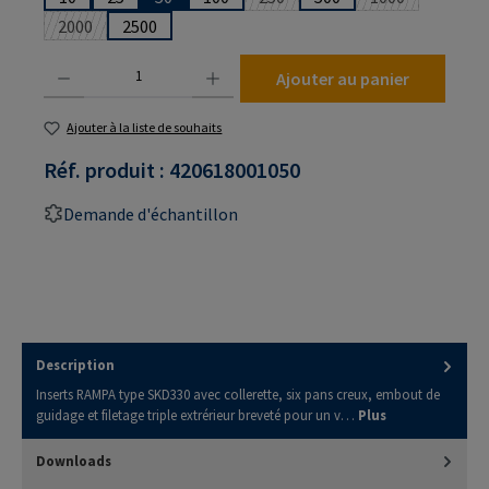
(Cette option n'est pas disponibl
(Cette option n
2000
2500
(Cette option n'est pas disponible pour le moment.)
Quantité de produit : Entrez la quantité souhaitée ou utilisez les boutons pour augmenter
Ajouter au panier
Ajouter à la liste de souhaits
Réf. produit :
420618001050
Demande d'échantillon
Description
Inserts RAMPA type SKD330 avec collerette, six pans creux, embout de
guidage et filetage triple extrérieur breveté pour un v…
Plus
Downloads