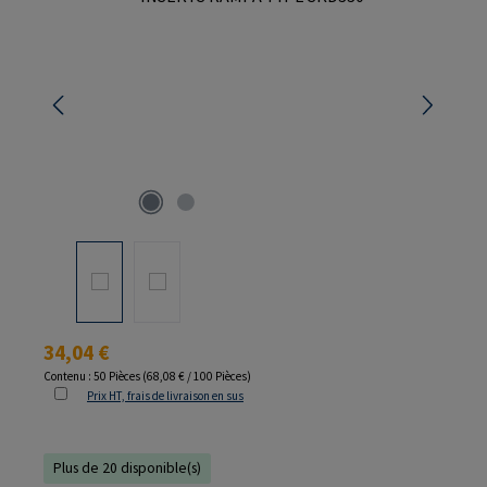
Prix régulier :
34,04 €
Contenu :
50 Pièces
(68,08 € / 100 Pièces)
Prix HT, frais de livraison en sus
Plus de 20 disponible(s)