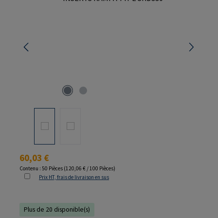
Prix régulier :
60,03 €
Contenu :
50 Pièces
(120,06 € / 100 Pièces)
Prix HT, frais de livraison en sus
Plus de 20 disponible(s)