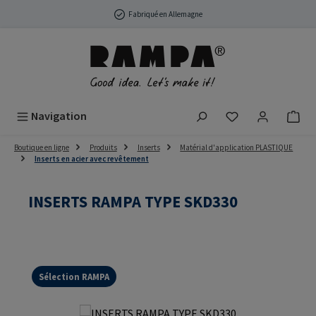
Passer au contenu principal
Fabriqué en Allemagne
Vous avez 0 arti
Navigation
Boutique en ligne
Produits
Inserts
Matérial d'application PLASTIQUE
Inserts en acier avec revêtement
INSERTS RAMPA TYPE SKD330
Sélection RAMPA
Ignorer la galerie d'images