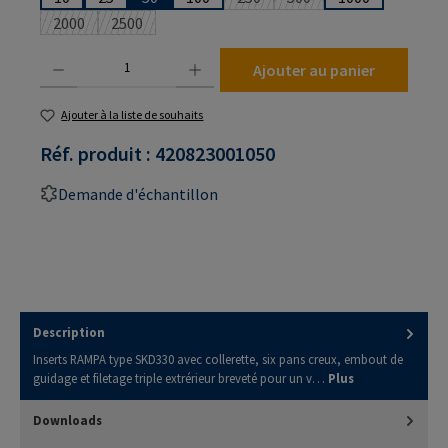
(Cette option n'est pas disponibl
(Cette option n'est pas 
2000
2500
(Cette option n'est pas disponible pour le moment.)
(Cette option n'est pas disponible pour le moment.)
Quantité de produit : Entrez la quantité souhaitée ou utilisez les boutons pour augmenter
Ajouter au panier
Ajouter à la liste de souhaits
Réf. produit :
420823001050
Demande d'échantillon
Description
Inserts RAMPA type SKD330 avec collerette, six pans creux, embout de
guidage et filetage triple extrérieur breveté pour un v…
Plus
Downloads