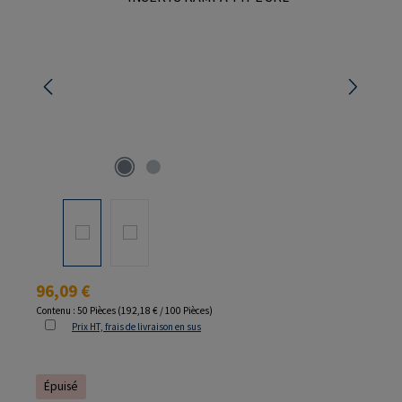
Prix régulier :
96,09 €
Contenu :
50 Pièces
(192,18 € / 100 Pièces)
Prix HT, frais de livraison en sus
Épuisé