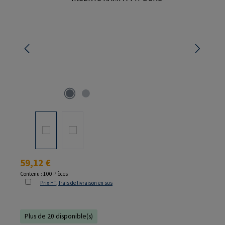
Prix régulier :
59,12 €
Contenu :
100 Pièces
Prix HT, frais de livraison en sus
Plus de 20 disponible(s)