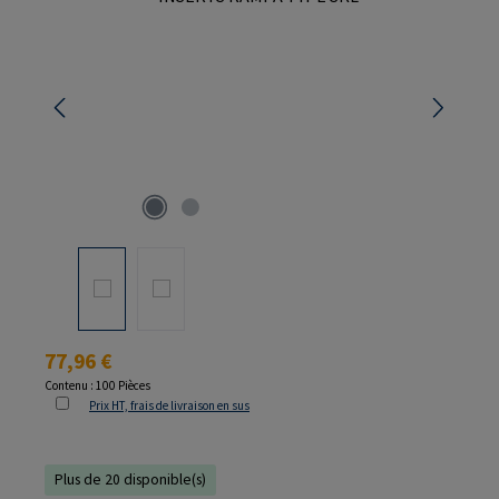
Prix régulier :
77,96 €
Contenu :
100 Pièces
Prix HT, frais de livraison en sus
Plus de 20 disponible(s)