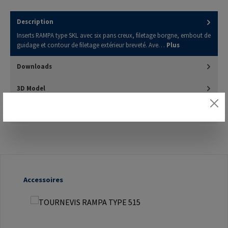
Description
Inserts RAMPA type SKL avec six pans creux, filetage borgne, embout de
guidage et contour de filetage extérieur breveté. Ave…
Plus
Downloads
3D Model
Évaluations
Ignorer la galerie de produits
Accessoires