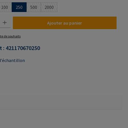
100
250
500
2000
n n'est pas disponible pour le moment.)
(Cette option n'est pas disponible pour le moment.)
(Cette option n'est pas disponible pour le moment.)
(Cette option n'est pas disponible pour le mo
uit : Entrez la quantité souhaitée ou utilisez les boutons pour augmenter o
Ajouter au panier
iste de souhaits
t :
421170670250
'échantillon