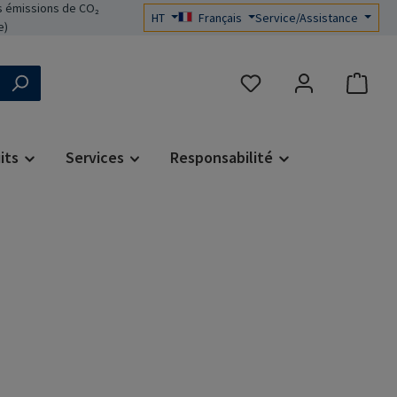
 émissions de CO₂
HT
Français
Service/Assistance
e)
Vous avez 0 articles dans 
its
Services
Responsabilité