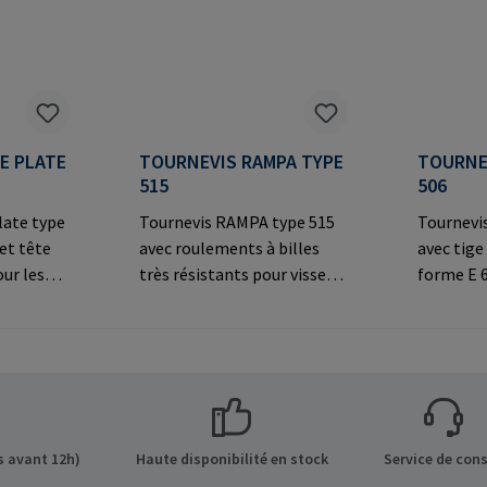
TE PLATE
TOURNEVIS RAMPA TYPE
TOURNE
515
506
late type
Tournevis RAMPA type 515
Tournevi
 et tête
avec roulements à billes
avec tige
our les
très résistants pour visser
forme E 6
les inserts RAMPA par le
inserts R
ns sur le
filetage intérieur. À utiliser
creux. A u
 GmbH &
exclusivement pour les
exclusiv
de 8 21514
inserts originaux
inserts o
Mail:
RAMPA.Informations sur le
RAMPA.In
fabricant: RAMPA GmbH &
fabrican
Co. KG Auf der Heide 8 21514
Co. KG Au
 avant 12h)
Haute disponibilité en stock
Service de cons
Büchen Germany E-Mail:
Büchen G