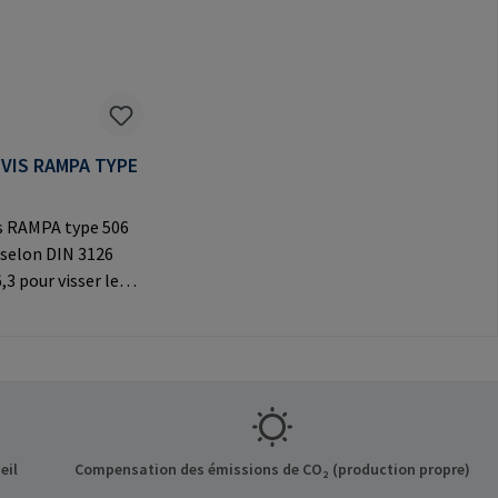
VIS RAMPA TYPE
s RAMPA type 506
 selon DIN 3126
,3 pour visser les
AMPA à six pans
tiliser
ement pour les
riginaux
formations sur le
t: RAMPA GmbH &
f der Heide 8 21514
eil
Compensation des émissions de CO₂ (production propre)
ermany E-Mail: