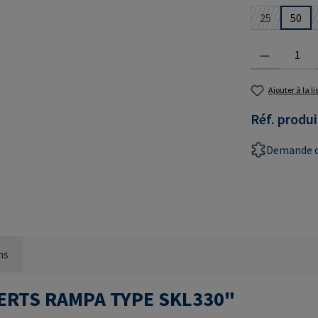
25
50
(Cette optio
Quantité de prod
Ajouter à la l
Réf. produi
Demande d
ns
INSERTS RAMPA TYPE SKL330"