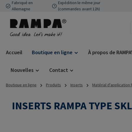
Fabriqué en
Expédition le même jour
ser au contenu principal
Passer à la recherche
Passer à la navigation principale
Allemagne
(commandes avant 12h)
Accueil
Boutique en ligne
À propos de RAMPA
Nouvelles
Contact
Boutique en ligne
Produits
Inserts
Matérial d'application
INSERTS RAMPA TYPE SK