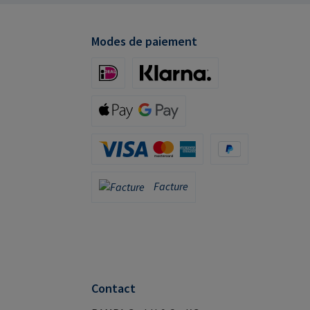
mpa.com
Modes de paiement
iDeal (via Stripe)
Klarna (via Stripe)
Apple Pay / Google Pay (via Stripe)
Carte de crédit (via Stripe)
PayPal
Facture
Facture
Contact