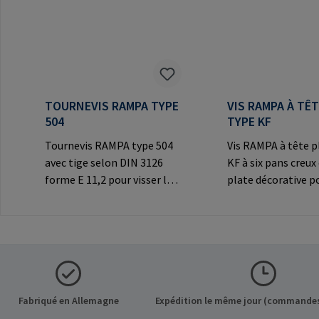
TOURNEVIS RAMPA TYPE
VIS RAMPA À TÊ
504
TYPE KF
Tournevis RAMPA type 504
Vis RAMPA à tête p
avec tige selon DIN 3126
KF à six pans creux
forme E 11,2 pour visser les
plate décorative p
inserts RAMPA à six pans
connexions
creux. A utiliser
visibles.Informatio
exclusivement pour les
fabricant: RAMPA
inserts originaux
Co. KG Auf der Hei
RAMPA.Informations sur le
Büchen Germany E-
fabricant: RAMPA GmbH &
mail@rampa.com
Co. KG Auf der Heide 8 21514
Fabriqué en Allemagne
Expédition le même jour (commandes
Büchen Germany E-Mail: