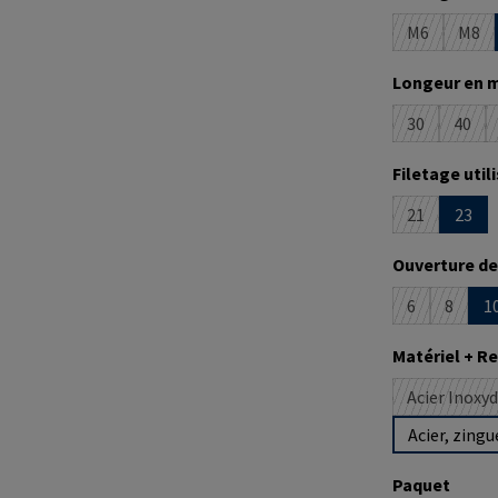
M6
M8
(Cette optio
(Cet
Sélectionne
Longeur en 
30
40
(Cette optio
(Cett
Sélectionne
Filetage util
21
23
(Cette optio
Sélectionne
Ouverture de
6
8
1
(Cette option
(Cette 
Sélectionne
Matériel + 
Acier Inoxyd
Acier, zingu
Sélectionne
Paquet