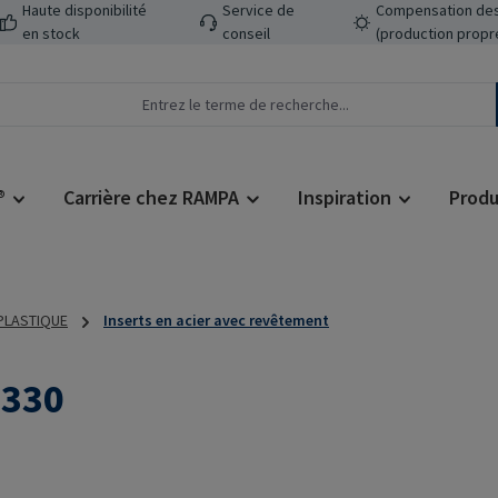
Haute disponibilité
Service de
Compensation des
en stock
conseil
(production propr
®
Carrière chez RAMPA
Inspiration
Produ
 PLASTIQUE
Inserts en acier avec revêtement
L330
Prix régulier :