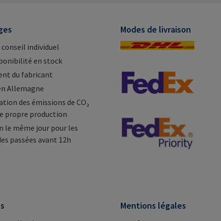
mail@rampa.com
mail@ra
ges
Modes de livraison
 conseil individuel
ponibilité en stock
nt du fabricant
en Allemagne
tion des émissions de CO₂
e propre production
n le même jour pour les
s passées avant 12h
ns
Mentions légales