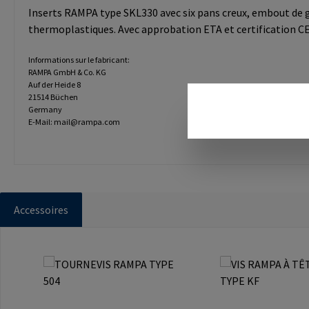
Inserts RAMPA type SKL330 avec six pans creux, embout de gui
thermoplastiques. Avec approbation ETA et certification CE 
Informations sur le fabricant:
RAMPA GmbH & Co. KG
Auf der Heide 8
21514 Büchen
Germany
E-Mail: mail@rampa.com
Accessoires
Ignorer la galerie de produits