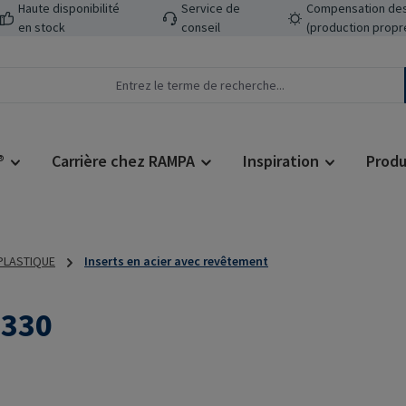
Haute disponibilité
Service de
Compensation des
en stock
conseil
(production propr
®
Carrière chez RAMPA
Inspiration
Produ
 PLASTIQUE
Inserts en acier avec revêtement
L330
Prix régulier :