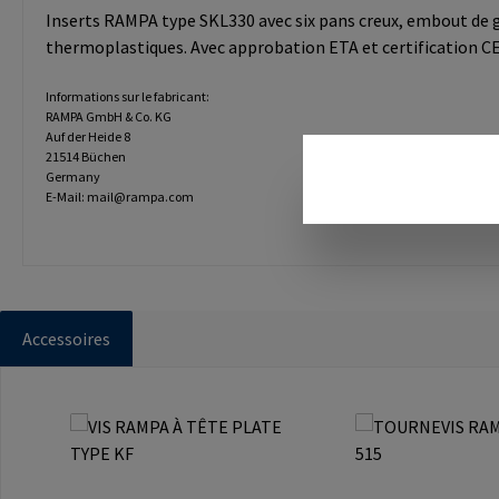
Inserts RAMPA type SKL330 avec six pans creux, embout de gui
thermoplastiques. Avec approbation ETA et certification CE 
Informations sur le fabricant:
RAMPA GmbH & Co. KG
Auf der Heide 8
21514 Büchen
Germany
E-Mail: mail@rampa.com
Accessoires
Ignorer la galerie de produits