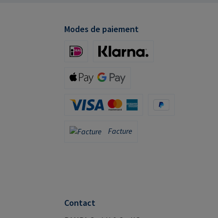
mpa.com
Modes de paiement
iDeal (via Stripe)
Klarna (via Stripe)
Apple Pay / Google Pay (via Stripe)
Carte de crédit (via Stripe)
PayPal
Facture
Facture
Contact