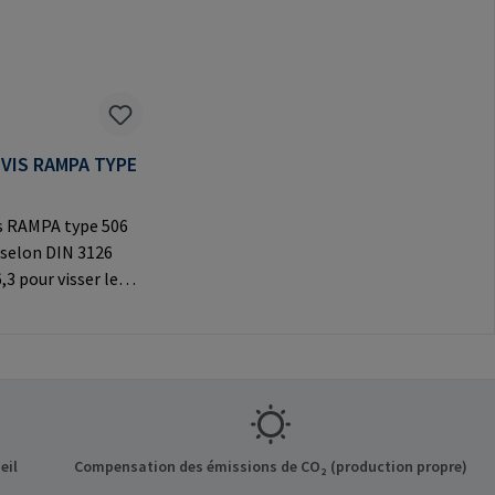
VIS RAMPA TYPE
s RAMPA type 506
 selon DIN 3126
,3 pour visser les
AMPA à six pans
tiliser
ement pour les
riginaux
formations sur le
t: RAMPA GmbH &
f der Heide 8 21514
eil
Compensation des émissions de CO₂ (production propre)
ermany E-Mail: