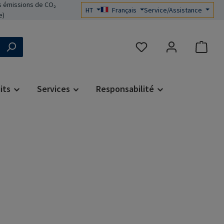
 émissions de CO₂
HT
Français
Service/Assistance
e)
Vous avez 0 articles dans 
its
Services
Responsabilité