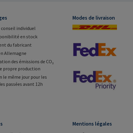
mail@rampa.com
mail@ra
ges
Modes de livraison
 conseil individuel
ponibilité en stock
nt du fabricant
en Allemagne
tion des émissions de CO₂
e propre production
n le même jour pour les
s passées avant 12h
ns
Mentions légales