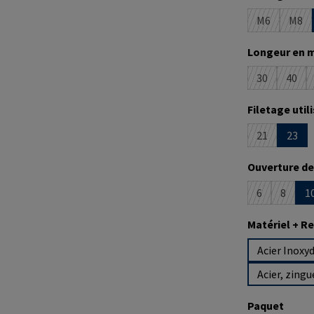
M6
M8
(Cette optio
(Cet
Sélectionne
Longeur en 
30
40
(Cette optio
(Cett
Sélectionne
Filetage util
21
23
(Cette optio
Sélectionne
Ouverture de
6
8
1
(Cette option
(Cette 
Sélectionne
Matériel + 
Acier Inoxyd
Acier, zingu
Sélectionne
Paquet