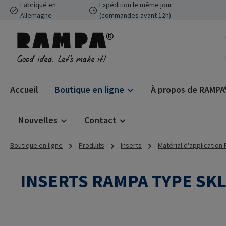
Fabriqué en
Expédition le même jour
ser au contenu principal
Passer à la recherche
Passer à la navigation principale
Allemagne
(commandes avant 12h)
Accueil
Boutique en ligne
À propos de RAMPA
Nouvelles
Contact
Boutique en ligne
Produits
Inserts
Matérial d'application
INSERTS RAMPA TYPE SK