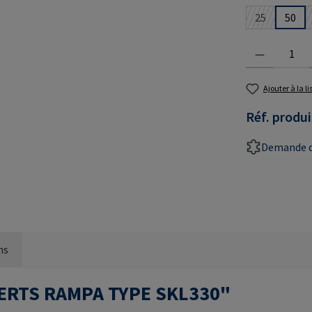
25
50
(Cette optio
Quantité de prod
Ajouter à la l
Réf. produi
Demande d
ns
INSERTS RAMPA TYPE SKL330"