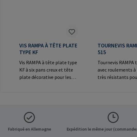
VIS RAMPA À TÊTE PLATE
TOURNEVIS RAM
TYPE KF
515
Vis RAMPA à tête plate type
Tournevis RAMPA t
KF à six pans creux et tête
avec roulements à 
plate décorative pour les
très résistants pou
connexions
les inserts RAMPA 
visibles.Informations sur le
filetage intérieur. 
fabricant: RAMPA GmbH &
exclusivement pour
Co. KG Auf der Heide 8 21514
inserts originaux
Büchen Germany E-Mail:
RAMPA.Information
mail@rampa.com
fabricant: RAMPA
Co. KG Auf der Hei
Fabriqué en Allemagne
Expédition le même jour (commandes
Büchen Germany E-