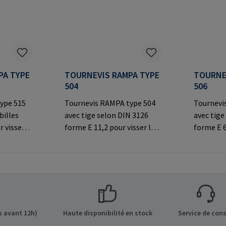
PA TYPE
TOURNEVIS RAMPA TYPE
TOURNE
504
506
ype 515
Tournevis RAMPA type 504
Tournevi
billes
avec tige selon DIN 3126
avec tige
r visser
forme E 11,2 pour visser les
forme E 6
par le
inserts RAMPA à six pans
inserts R
À utiliser
creux. A utiliser
creux. A u
 les
exclusivement pour les
exclusiv
inserts originaux
inserts o
s sur le
RAMPA.Informations sur le
RAMPA.In
 GmbH &
fabricant: RAMPA GmbH &
fabrican
de 8 21514
Co. KG Auf der Heide 8 21514
Co. KG Au
 avant 12h)
Haute disponibilité en stock
Service de cons
Mail:
Büchen Germany E-Mail:
Büchen G