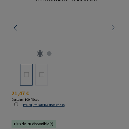
Prix régulier :
21,47 €
Contenu :
100 Pièces
Prix HT, frais de livraison en sus
Plus de 20 disponible(s)