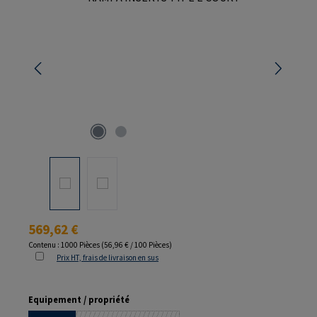
Prix régulier :
569,62 €
Contenu :
1000 Pièces
(56,96 € / 100 Pièces)
Prix HT, frais de livraison en sus
Sélectionnez
Equipement / propriété