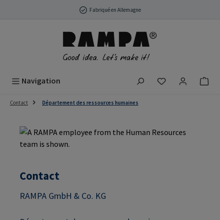
Passer au contenu principal
Fabriqué en Allemagne
Vous avez 0 arti
Navigation
Contact
Département des ressources humaines
Contact
RAMPA GmbH & Co. KG