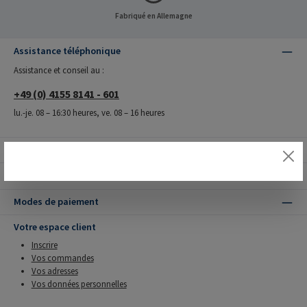
Fabriqué en Allemagne
Assistance téléphonique
Assistance et conseil au :
+49 (0) 4155 8141 - 601
lu.-je. 08 – 16:30 heures, ve. 08 – 16 heures
Nos avantages
Modes de livraison
Modes de paiement
Votre espace client
Inscrire
Vos commandes
Vos adresses
Vos données personnelles