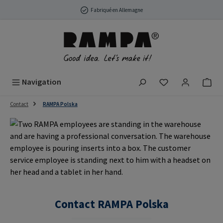
Passer au contenu principal
Fabriqué en Allemagne
Vous avez 0 arti
Navigation
Contact
RAMPA Polska
Contact RAMPA Polska