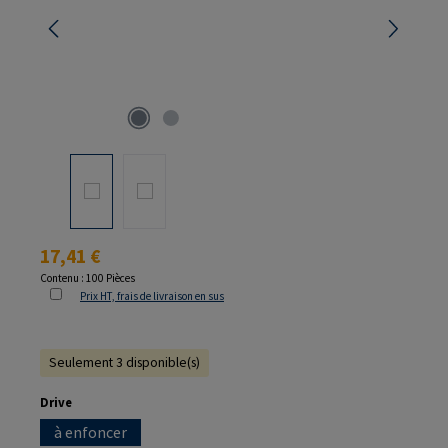
Prix régulier :
17,41 €
Contenu :
100 Pièces
Prix HT, frais de livraison en sus
Seulement 3 disponible(s)
Sélectionnez
Drive
à enfoncer