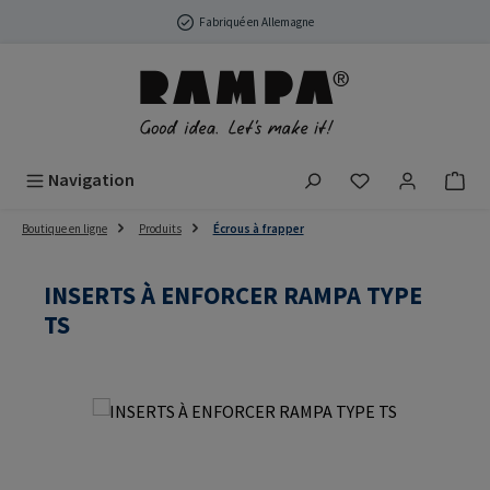
Passer au contenu principal
Fabriqué en Allemagne
Vous avez 0 arti
Navigation
Boutique en ligne
Produits
Écrous à frapper
INSERTS À ENFORCER RAMPA TYPE
TS
Ignorer la galerie d'images