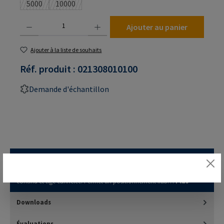
5000
10000
(Cette option n'est pas disponible pour le moment.)
(Cette option n'est pas disponible pour le moment.)
Quantité de produit : Entrez la quantité souhaitée ou utilisez les boutons pour augmenter
Ajouter au panier
Ajouter à la liste de souhaits
Réf. produit :
021308010100
Demande d'échantillon
Description
Inserts à enforcer RAMPA type TS avec collerette, filetage intérieur
continu et tige cannelée. Permet un positionnement fiab…
Plus
Downloads
Évaluations