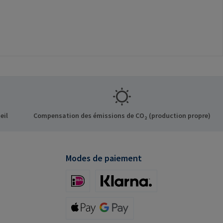
eil
Compensation des émissions de CO₂ (production propre)
Modes de paiement
iDeal (via Stripe)
Klarna (via Stripe)