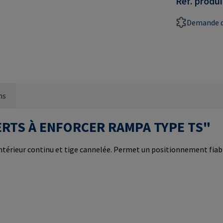
Réf. produi
Demande d
ns
NSERTS À ENFORCER RAMPA TYPE TS"
 intérieur continu et tige cannelée. Permet un positionnement fia