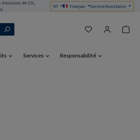
 émissions de CO₂
HT
Français
Service/Assistance
e)
Vous avez 0 articles dans 
its
Services
Responsabilité