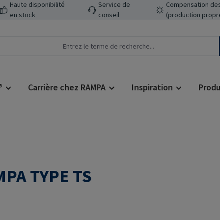
Haute disponibilité
Service de
Compensation des
en stock
conseil
(production propr
®
Carrière chez RAMPA
Inspiration
Produ
MPA TYPE TS
Prix régulier :