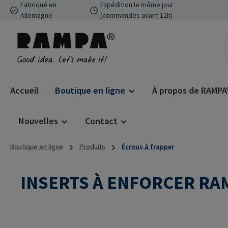
Fabriqué en
Expédition le même jour
ser au contenu principal
Passer à la recherche
Passer à la navigation principale
Allemagne
(commandes avant 12h)
Accueil
Boutique en ligne
À propos de RAMPA
Nouvelles
Contact
Boutique en ligne
Produits
Écrous à frapper
INSERTS À ENFORCER RA