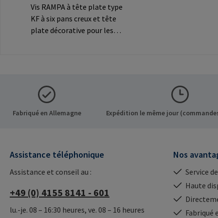
Vis RAMPA à tête plate type
KF à six pans creux et tête
plate décorative pour les
connexions
visibles.Informations sur le
fabricant: RAMPA GmbH &
Co. KG Auf der Heide 8 21514
Büchen Germany E-Mail:
mail@rampa.com
Fabriqué en Allemagne
Expédition le même jour (commandes
Assistance téléphonique
Nos avanta
Assistance et conseil au :
Service de
Haute dis
+49 (0) 4155 8141 - 601
Directeme
lu.-je. 08 – 16:30 heures, ve. 08 – 16 heures
Fabriqué 