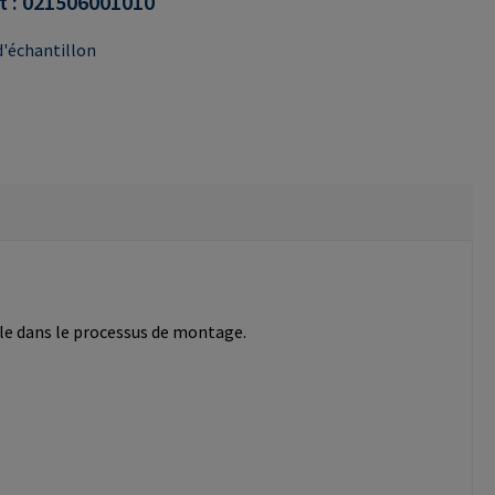
t :
021506001010
'échantillon
ble dans le processus de montage.