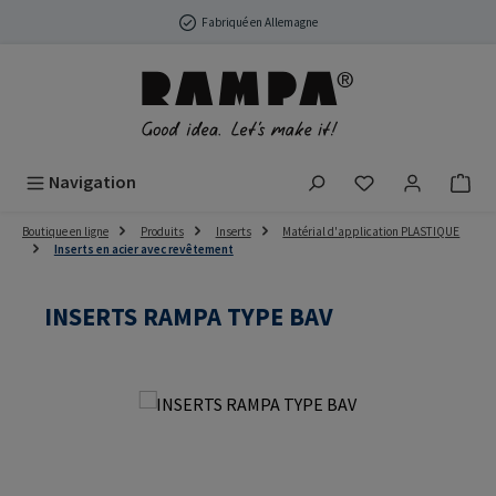
Passer au contenu principal
Fabriqué en Allemagne
Vous avez 0 arti
Navigation
Boutique en ligne
Produits
Inserts
Matérial d'application PLASTIQUE
Inserts en acier avec revêtement
INSERTS RAMPA TYPE BAV
Ignorer la galerie d'images