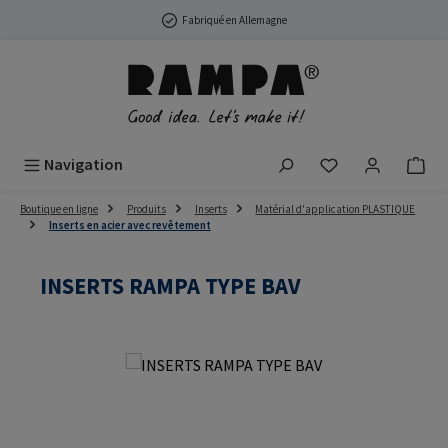
Passer au contenu principal
Fabriqué en Allemagne
Vous avez 0 arti
Navigation
Boutique en ligne
Produits
Inserts
Matérial d'application PLASTIQUE
Inserts en acier avec revêtement
INSERTS RAMPA TYPE BAV
Ignorer la galerie d'images