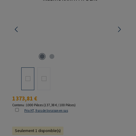
Prix régulier :
1 373,81 €
Contenu :
1000 Pièces
(137,38 € / 100 Pièces)
Prix HT, frais de livraison en sus
Seulement 1 disponible(s)