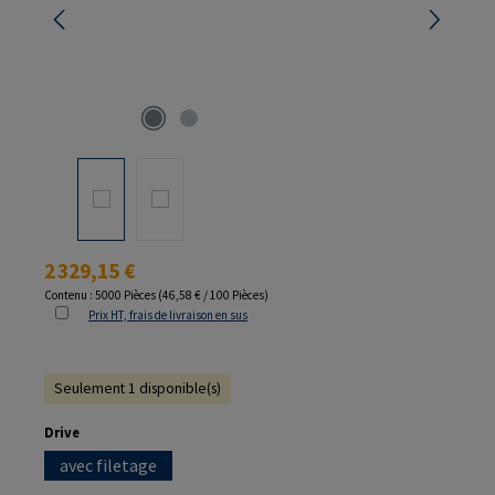
Prix régulier :
2 329,15 €
Contenu :
5000 Pièces
(46,58 € / 100 Pièces)
Prix HT, frais de livraison en sus
Seulement 1 disponible(s)
Sélectionnez
Drive
avec filetage