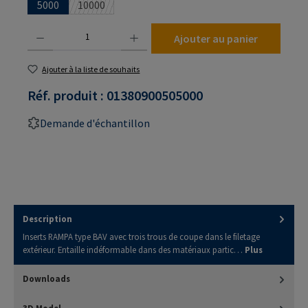
5000
10000
(Cette option n'est pas disponible pour le moment.)
Quantité de produit : Entrez la quantité souhaitée ou utilisez les boutons pour augmenter
Ajouter au panier
Ajouter à la liste de souhaits
Réf. produit :
01380900505000
Demande d'échantillon
Description
Inserts RAMPA type BAV avec trois trous de coupe dans le filetage
extérieur. Entaille indéformable dans des matériaux partic…
Plus
Downloads