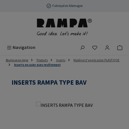
Passer au contenu principal
Fabriqué en Allemagne
Vous avez 0 arti
Navigation
Boutique en ligne
Produits
Inserts
Matérial d'application PLASTIQUE
Inserts en acier avec revêtement
INSERTS RAMPA TYPE BAV
Ignorer la galerie d'images