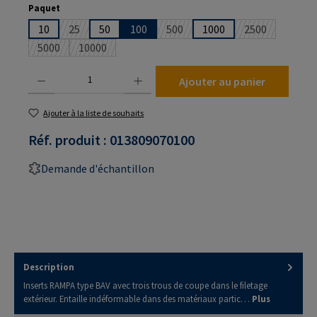
Sélectionnez
Paquet
10
25
50
100
500
1000
2500
(Cette option n'est pas disponible pour le moment.)
(Cette option n'est pas disponibl
(Cette option 
5000
10000
(Cette option n'est pas disponible pour le moment.)
(Cette option n'est pas disponible pour le moment.)
Quantité de produit : Entrez la quantité souhaitée ou utilisez les boutons pour augmenter
Ajouter au panier
Ajouter à la liste de souhaits
Réf. produit :
013809070100
Demande d'échantillon
Description
Inserts RAMPA type BAV avec trois trous de coupe dans le filetage
extérieur. Entaille indéformable dans des matériaux partic…
Plus