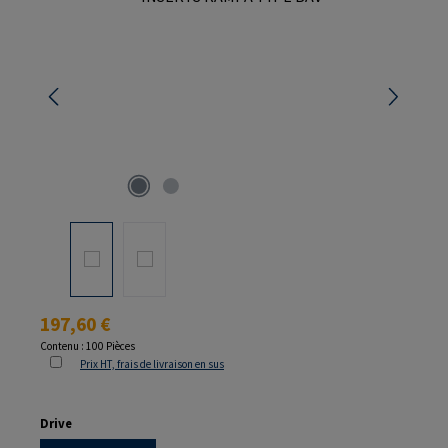
Prix régulier :
197,60 €
Contenu :
100 Pièces
Prix HT, frais de livraison en sus
Sélectionnez
Drive