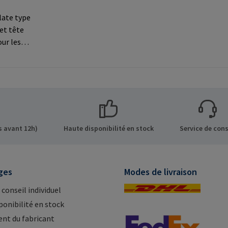
late type
 et tête
our les
ns sur le
 GmbH &
de 8 21514
Mail:
 avant 12h)
Haute disponibilité en stock
Service de cons
ges
Modes de livraison
 conseil individuel
ponibilité en stock
nt du fabricant