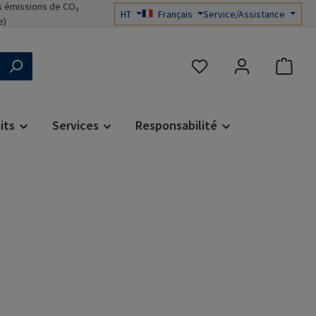
 émissions de CO₂
HT
Français
Service/Assistance
e)
Vous avez 0 articles dans 
its
Services
Responsabilité