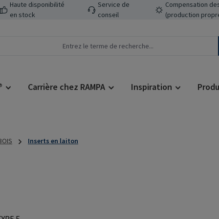
Haute disponibilité
Service de
Compensation des
en stock
conseil
(production propr
®
Carrière chez RAMPA
Inspiration
Produ
 BOIS
Inserts en laiton
Prix régulier :