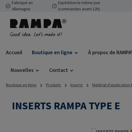
Fabriqué en
Expédition le même jour
ser au contenu principal
Passer à la recherche
Passer à la navigation principale
Allemagne
(commandes avant 12h)
Accueil
Boutique en ligne
À propos de RAMPA
Nouvelles
Contact
Boutique en ligne
Produits
Inserts
Matérial d'application
INSERTS RAMPA TYPE E
Ignorer la galerie d'images