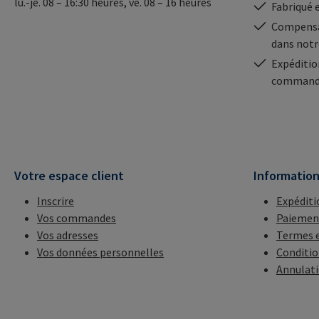
lu.-je. 08 – 16:30 heures, ve. 08 – 16 heures
Fabriqué 
Compensa
dans notr
Expéditio
commande
Votre espace client
Informatio
Inscrire
Expéditi
Vos commandes
Paiemen
Vos adresses
Termes e
Vos données personnelles
Conditio
Annulat