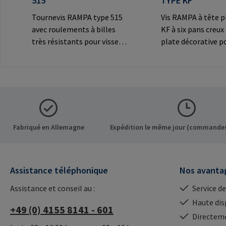
515
TYPE KF
Tournevis RAMPA type 515
Vis RAMPA à tête p
avec roulements à billes
KF à six pans creux
très résistants pour visser
plate décorative p
les inserts RAMPA par le
connexions
filetage intérieur. À utiliser
visibles.Informatio
exclusivement pour les
fabricant: RAMPA
inserts originaux
Co. KG Auf der Hei
RAMPA.Informations sur le
Büchen Germany E-
fabricant: RAMPA GmbH &
mail@rampa.com
Co. KG Auf der Heide 8 21514
Fabriqué en Allemagne
Expédition le même jour (commandes
Büchen Germany E-Mail:
mail@rampa.com
Assistance téléphonique
Nos avanta
Assistance et conseil au :
Service de
Haute dis
+49 (0) 4155 8141 - 601
Directeme