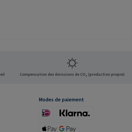
eil
Compensation des émissions de CO₂ (production propre)
Modes de paiement
iDeal (via Stripe)
Klarna (via Stripe)