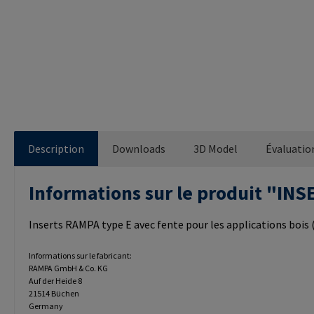
Description
Downloads
3D Model
Évaluatio
Informations sur le produit "IN
Inserts RAMPA type E avec fente pour les applications bois (à
Informations sur le fabricant:
RAMPA GmbH & Co. KG
Auf der Heide 8
21514 Büchen
Germany