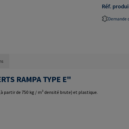
Réf. produi
Demande d
ns
SERTS RAMPA TYPE E"
 partir de 750 kg / m³ densité brute) et plastique.