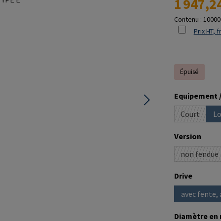
1 947,2
Contenu :
10000
Prix HT, f
Épuisé
Sélectionne
Equipement /
Court
Lo
(Cette opt
Sélectionne
Version
non fendue
(Cette 
Sélectionne
Drive
avec fente, 
Sélectionne
Diamètre en