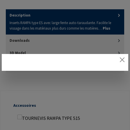
Description
Inserts RAMPA type ES avec large fente auto-taraudante. Facilite le
vissage dans les matériaux plus durs comme les matières…
Plus
Downloads
3D Model
Évaluations
Ignorer la galerie de produits
Accessoires