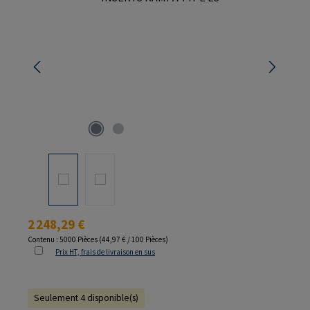
Prix régulier :
2 248,29 €
Contenu :
5000 Pièces
(44,97 € / 100 Pièces)
Prix HT, frais de livraison en sus
Seulement 4 disponible(s)