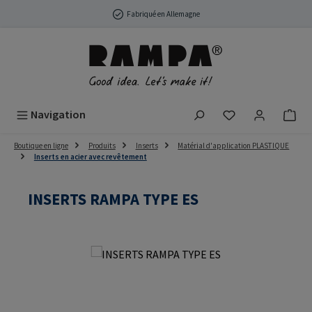
Passer au contenu principal
Fabriqué en Allemagne
Vous avez 0 arti
Navigation
Boutique en ligne
Produits
Inserts
Matérial d'application PLASTIQUE
Inserts en acier avec revêtement
INSERTS RAMPA TYPE ES
Ignorer la galerie d'images