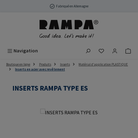
Passer au contenu principal
Fabriqué en Allemagne
Vous avez 0 arti
Navigation
Boutique en ligne
Produits
Inserts
Matérial d'application PLASTIQUE
Inserts en acier avec revêtement
INSERTS RAMPA TYPE ES
Ignorer la galerie d'images