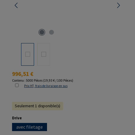
Prix régulier :
996,51 €
Contenu :
5000 Pièces
(19,93 € / 100 Pièces)
Prix HT, frais de livraison en sus
Seulement 1 disponible(s)
Sélectionnez
Drive
avec filetage