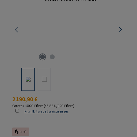
Prix régulier :
2 190,90 €
Contenu :
5000 Pièces
(43,82 € / 100 Pièces)
Prix HT, frais de livraison en sus
Épuisé