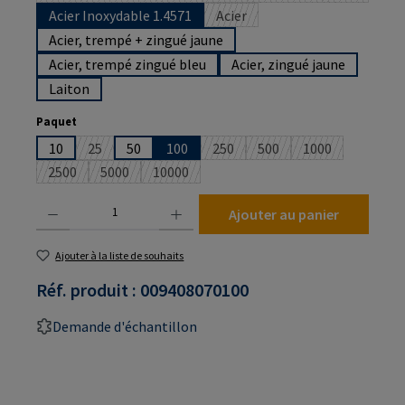
Acier Inoxydable 1.4571
Acier
(Cette option n'est pas disponi
Acier, trempé + zingué jaune
Acier, trempé zingué bleu
Acier, zingué jaune
Laiton
Sélectionnez
Paquet
10
25
50
100
250
500
1000
(Cette option n'est pas disponible pour le moment.)
(Cette option n'est pas disponibl
(Cette option n'est pas d
(Cette option n'
2500
5000
10000
(Cette option n'est pas disponible pour le moment.)
(Cette option n'est pas disponible pour le moment.)
(Cette option n'est pas disponible pour le
Quantité de produit : Entrez la quantité souhaitée ou utilisez les boutons pour augmenter
Ajouter au panier
Ajouter à la liste de souhaits
Réf. produit :
009408070100
Demande d'échantillon