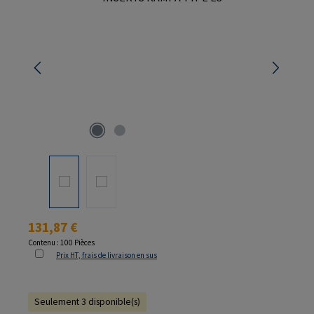
Prix régulier :
131,87 €
Contenu :
100 Pièces
Prix HT, frais de livraison en sus
Seulement 3 disponible(s)