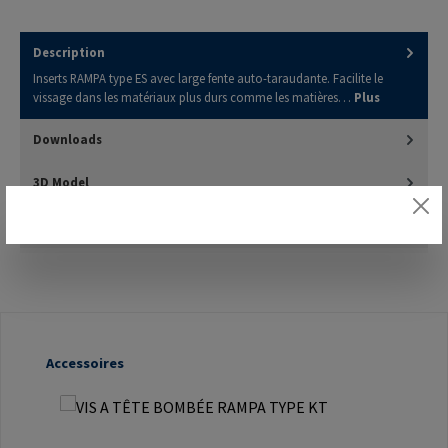
Description
Inserts RAMPA type ES avec large fente auto-taraudante. Facilite le
vissage dans les matériaux plus durs comme les matières…
Plus
Downloads
3D Model
Évaluations
Ignorer la galerie de produits
Accessoires