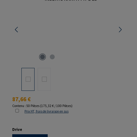
Prix régulier :
87,66 €
Contenu :
50 Pièces
(175,32 € / 100 Pièces)
Prix HT, frais de livraison en sus
Sélectionnez
Drive