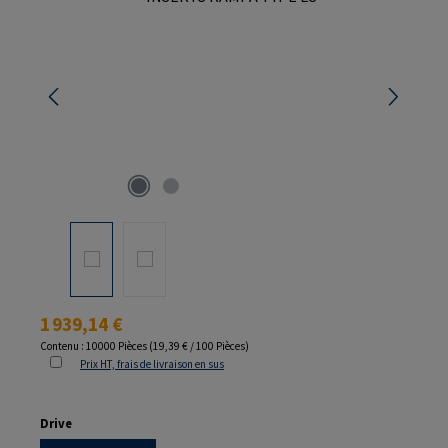
Prix régulier :
1 939,14 €
Contenu :
10000 Pièces
(19,39 € / 100 Pièces)
Prix HT, frais de livraison en sus
Sélectionnez
Drive