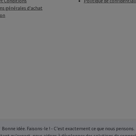
t Conditions
Politique de confidential
ns générales d'achat
ion
Bonne idée. Faisons-le ! - C'est exactement ce que nous pensons.
 tant qu'expert, nous aidons à développer des solutions de connexi