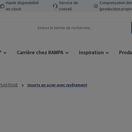
Haute disponibilité
Service de
Compensation des
en stock
conseil
(production propr
®
Carrière chez RAMPA
Inspiration
Produ
 PLASTIQUE
Inserts en acier avec revêtement
Prix régulier :