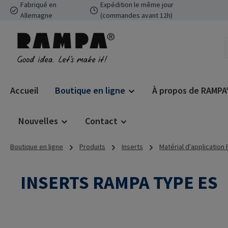
Fabriqué en
Expédition le même jour
ser au contenu principal
Passer à la recherche
Passer à la navigation principale
Allemagne
(commandes avant 12h)
Accueil
Boutique en ligne
À propos de RAMPA
Nouvelles
Contact
Boutique en ligne
Produits
Inserts
Matérial d'application
INSERTS RAMPA TYPE ES