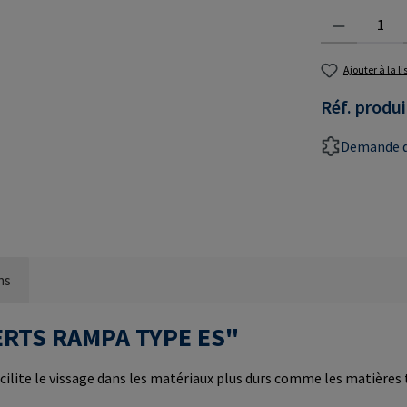
Quantité de prod
Ajouter à la l
Réf. produi
Demande d
ns
NSERTS RAMPA TYPE ES"
cilite le vissage dans les matériaux plus durs comme les matières