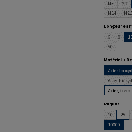
M3
M4
(Cette optio
(Cet
M24
M2,
(Cette opti
(C
Sélectionne
Longeur en 
6
8
1
(Cette option
(Cette 
50
(Cette optio
Sélectionne
Matériel + 
Acier Inoxy
Acier Inoxy
Acier, trem
Sélectionne
Paquet
10
25
(Cette optio
10000