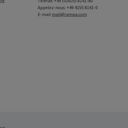
ité
Telefax: +49 (0)4155 8141-80
Appelez-nous: +49 4155 8141-0
E-mail
mail@rampa.com
on.