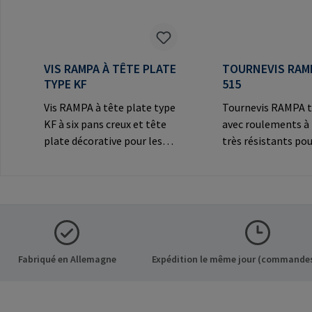
VIS RAMPA À TÊTE PLATE
TOURNEVIS RAM
TYPE KF
515
Vis RAMPA à tête plate type
Tournevis RAMPA t
KF à six pans creux et tête
avec roulements à 
plate décorative pour les
très résistants pou
connexions
les inserts RAMPA 
visibles.Informations sur le
filetage intérieur. 
fabricant: RAMPA GmbH &
exclusivement pour
Co. KG Auf der Heide 8 21514
inserts originaux
Büchen Germany E-Mail:
RAMPA.Information
mail@rampa.com
fabricant: RAMPA
Co. KG Auf der Hei
Fabriqué en Allemagne
Expédition le même jour (commandes
Büchen Germany E-
mail@rampa.com