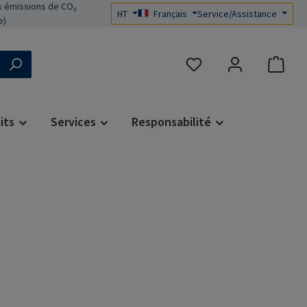
 émissions de CO₂
HT
Français
Service/Assistance
e)
Vous avez 0 articles dans 
its
Services
Responsabilité