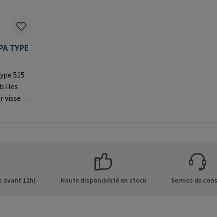
PA TYPE
ype 515
billes
r visser
par le
À utiliser
 les
s sur le
 GmbH &
de 8 21514
 avant 12h)
Haute disponibilité en stock
Service de cons
Mail: