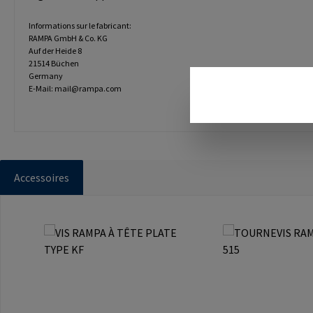
Informations sur le fabricant:
RAMPA GmbH & Co. KG
Auf der Heide 8
21514 Büchen
Germany
E-Mail: mail@rampa.com
Accessoires
Ignorer la galerie de produits