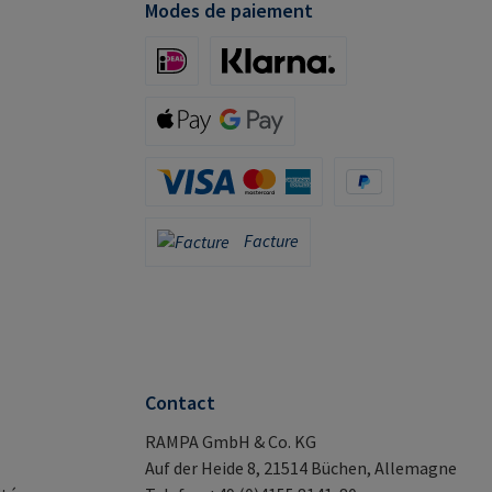
Modes de paiement
iDeal (via Stripe)
Klarna (via Stripe)
Apple Pay / Google Pay (via Stripe)
Carte de crédit (via Stripe)
PayPal
Facture
Facture
Contact
RAMPA GmbH & Co. KG
Auf der Heide 8, 21514 Büchen, Allemagne