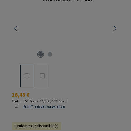
Prix régulier :
16,48 €
Contenu :
50 Pièces
(32,96 € / 100 Pièces)
Prix HT, frais de livraison en sus
Seulement 2 disponible(s)