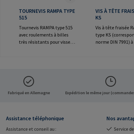
TOURNEVIS RAMPA TYPE
VIS À TÊTE FRAI
515
KS
Tournevis RAMPA type 515
Vis à tête fraisée
avec roulements à billes
type KS (correspon
très résistants pour visser
norme DIN 7991) à 
les inserts RAMPA par le
creux et tête frais
filetage intérieur. À utiliser
décorative pour le
exclusivement pour les
connexions
inserts originaux
visibles.Informatio
RAMPA.Informations sur le
fabricant: RAMPA
fabricant: RAMPA GmbH &
Co. KG Auf der Hei
Co. KG Auf der Heide 8 21514
Büchen Germany E-
Fabriqué en Allemagne
Expédition le même jour (commandes
Büchen Germany E-Mail:
mail@rampa.com
mail@rampa.com
Assistance téléphonique
Nos avanta
Assistance et conseil au :
Service de