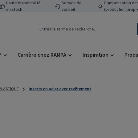
Haute disponibilité
Service de
Compensation des
en stock
conseil
(production propr
®
Carrière chez RAMPA
Inspiration
Produ
 PLASTIQUE
Inserts en acier avec revêtement
Prix régulier :