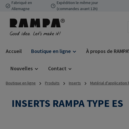
Fabriqué en
Expédition le même jour
ser au contenu principal
Passer à la recherche
Passer à la navigation principale
Allemagne
(commandes avant 12h)
Accueil
Boutique en ligne
À propos de RAMPA
Nouvelles
Contact
Boutique en ligne
Produits
Inserts
Matérial d'application
INSERTS RAMPA TYPE ES