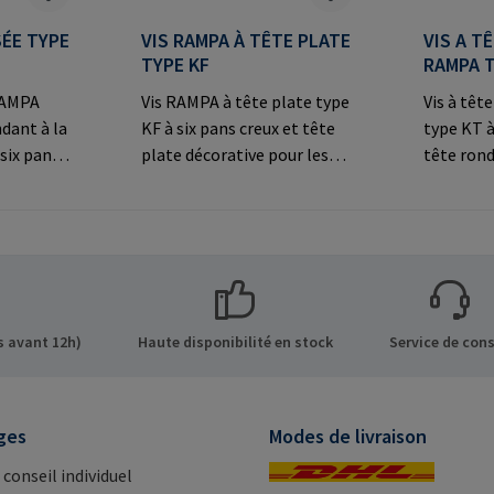
SÉE TYPE
VIS RAMPA À TÊTE PLATE
VIS A T
TYPE KF
RAMPA 
 RAMPA
Vis RAMPA à tête plate type
Vis à tê
dant à la
KF à six pans creux et tête
type KT à
six pans
plate décorative pour les
tête rond
ée
connexions
les conn
s
visibles.Informations sur le
visibles.
fabricant: RAMPA GmbH &
fabrican
ns sur le
Co. KG Auf der Heide 8 21514
Co. KG Au
 GmbH &
Büchen Germany E-Mail:
Büchen G
de 8 21514
mail@rampa.com
mail@ra
Mail:
 avant 12h)
Haute disponibilité en stock
Service de cons
ges
Modes de livraison
 conseil individuel