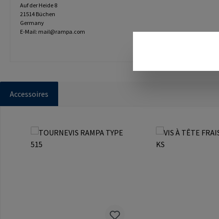
Auf der Heide 8
21514 Büchen
Germany
E-Mail: mail@rampa.com
Accessoires
Ignorer la galerie de produits