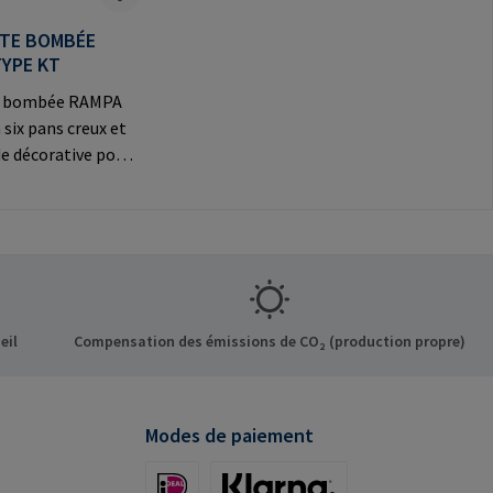
ÊTE BOMBÉE
TYPE KT
te bombée RAMPA
 six pans creux et
e décorative pour
exions
Informations sur le
t: RAMPA GmbH &
f der Heide 8 21514
ermany E-Mail:
mpa.com
eil
Compensation des émissions de CO₂ (production propre)
Modes de paiement