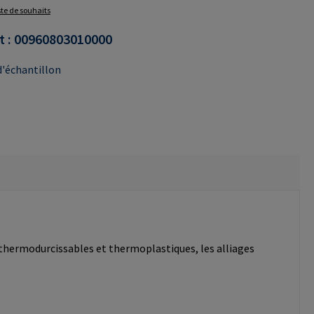
iste de souhaits
t :
00960803010000
'échantillon
 thermodurcissables et thermoplastiques, les alliages