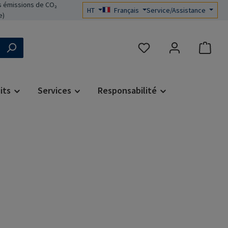
 émissions de CO₂
HT
Français
Service/Assistance
e)
Vous avez 0 articles dans 
its
Services
Responsabilité