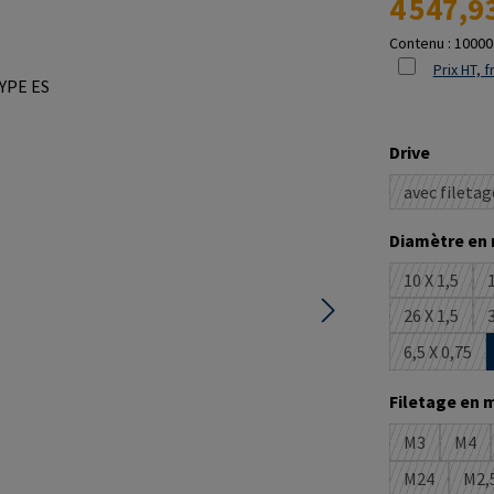
4 547,9
Contenu :
10000
Prix HT, f
Sélectionne
Drive
avec filetag
(Cette
Sélectionne
Diamètre en
10 X 1,5
1
(Cette op
26 X 1,5
3
(Cette op
6,5 X 0,75
(Cette o
Sélectionne
Filetage en 
M3
M4
(Cette optio
(Cet
M24
M2,
(Cette opti
(C