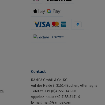
iDeal (via Stripe)
Klarna (via Stripe)
Apple Pay / Google Pay (via Stripe)
Carte de crédit (via Stripe)
PayPal
Facture
Facture
Contact
RAMPA GmbH & Co. KG
Auf der Heide 8, 21514 Büchen, Allemagne
ité
Telefax: +49 (0)4155 8141-80
Appelez-nous: +49 4155 8141-0
E-mail
mail@rampa.com